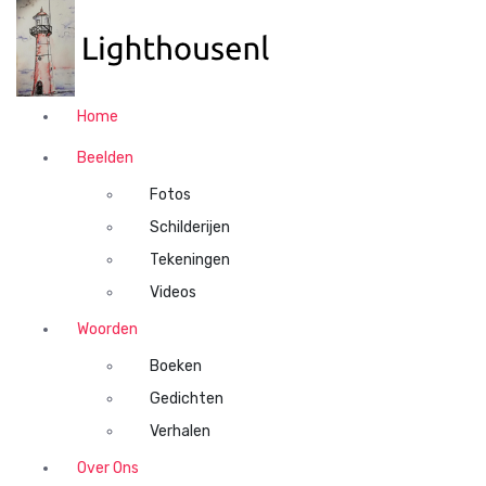
N
a
a
r
d
Home
e
i
Beelden
n
Fotos
h
o
Schilderijen
u
Tekeningen
d
Videos
s
p
Woorden
r
Boeken
i
n
Gedichten
g
Verhalen
e
n
Over Ons