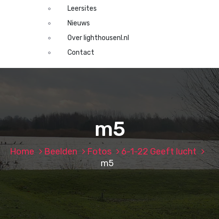
Leersites
Nieuws
Over lighthousenl.nl
Contact
m5
Home
Beelden
Fotos
6-1-22 Geeft lucht
m5