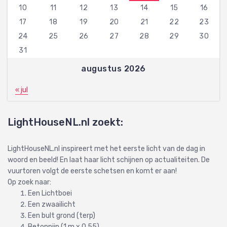
10
11
12
13
14
15
16
17
18
19
20
21
22
23
24
25
26
27
28
29
30
31
augustus 2026
« jul
LightHouseNL.nl zoekt:
LightHouseNL.nl inspireert met het eerste licht van de dag in
woord en beeld! En laat haar licht schijnen op actualiteiten. De
vuurtoren volgt de eerste schetsen en komt er aan!
Op zoek naar:
Een Lichtboei
Een zwaailicht
Een bult grond (terp)
Betonpijp (1 m.x 0,55)