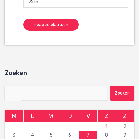
Site
Zoeken
Zoeken naar:
M
D
W
D
V
Z
Z
1
2
3
4
5
6
7
8
9