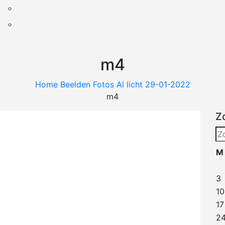
m4
Home
Beelden
Fotos
Al licht 29-01-2022
m4
Z
Zo
na
M
3
10
17
2