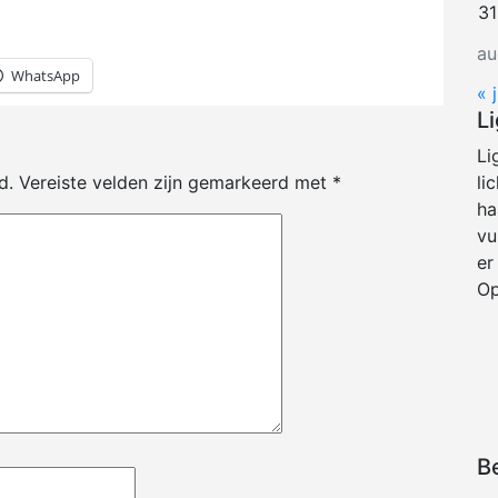
31
au
WhatsApp
« j
L
Li
d.
Vereiste velden zijn gemarkeerd met
*
li
ha
vu
er
Op
B