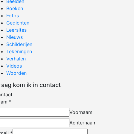
Beelden
Boeken
Fotos
Gedichten
Leersites
Nieuws
Schilderijen
Tekeningen
Verhalen
Videos
Woorden
raag kom ik in contact
ntact
aam
*
Voornaam
Achternaam
mail
*