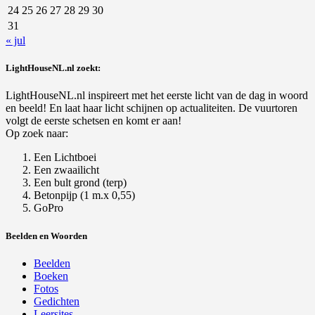
24
25
26
27
28
29
30
31
« jul
LightHouseNL.nl zoekt:
LightHouseNL.nl inspireert met het eerste licht van de dag in woord
en beeld! En laat haar licht schijnen op actualiteiten. De vuurtoren
volgt de eerste schetsen en komt er aan!
Op zoek naar:
Een Lichtboei
Een zwaailicht
Een bult grond (terp)
Betonpijp (1 m.x 0,55)
GoPro
Beelden en Woorden
Beelden
Boeken
Fotos
Gedichten
Leersites