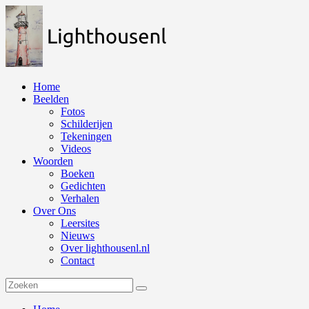
Naar
de
inhoud
springen
Home
Beelden
Fotos
Schilderijen
Tekeningen
Videos
Woorden
Boeken
Gedichten
Verhalen
Over Ons
Leersites
Nieuws
Over lighthousenl.nl
Contact