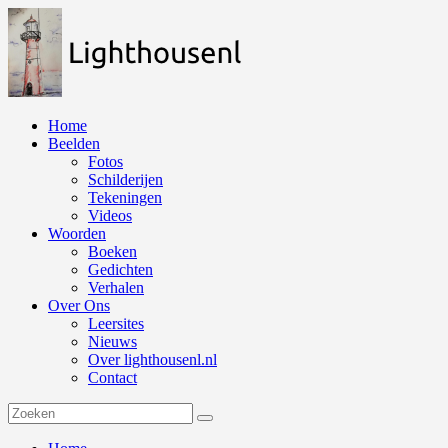
Naar
de
inhoud
springen
Home
Beelden
Fotos
Schilderijen
Tekeningen
Videos
Woorden
Boeken
Gedichten
Verhalen
Over Ons
Leersites
Nieuws
Over lighthousenl.nl
Contact