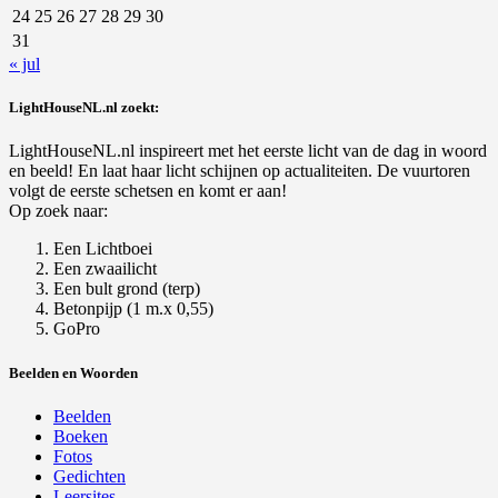
24
25
26
27
28
29
30
31
« jul
LightHouseNL.nl zoekt:
LightHouseNL.nl inspireert met het eerste licht van de dag in woord
en beeld! En laat haar licht schijnen op actualiteiten. De vuurtoren
volgt de eerste schetsen en komt er aan!
Op zoek naar:
Een Lichtboei
Een zwaailicht
Een bult grond (terp)
Betonpijp (1 m.x 0,55)
GoPro
Beelden en Woorden
Beelden
Boeken
Fotos
Gedichten
Leersites