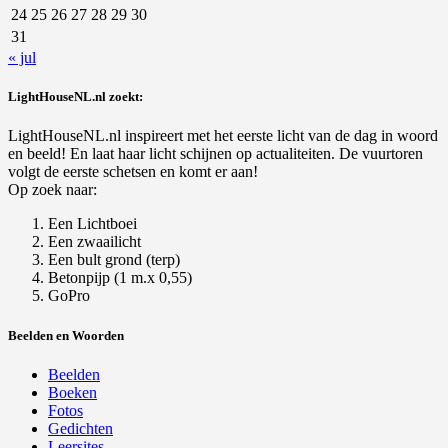
24
25
26
27
28
29
30
31
« jul
LightHouseNL.nl zoekt:
LightHouseNL.nl inspireert met het eerste licht van de dag in woord
en beeld! En laat haar licht schijnen op actualiteiten. De vuurtoren
volgt de eerste schetsen en komt er aan!
Op zoek naar:
Een Lichtboei
Een zwaailicht
Een bult grond (terp)
Betonpijp (1 m.x 0,55)
GoPro
Beelden en Woorden
Beelden
Boeken
Fotos
Gedichten
Leersites