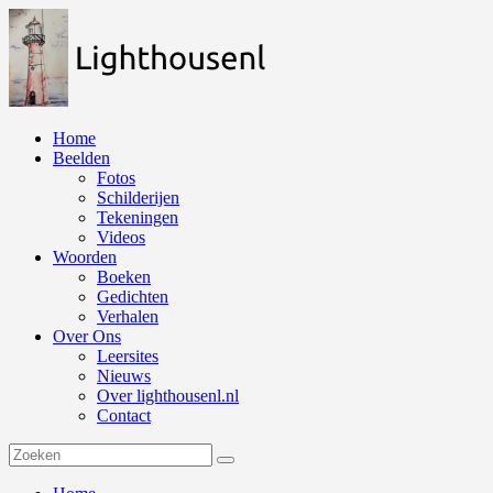
Naar
de
inhoud
springen
Home
Beelden
Fotos
Schilderijen
Tekeningen
Videos
Woorden
Boeken
Gedichten
Verhalen
Over Ons
Leersites
Nieuws
Over lighthousenl.nl
Contact