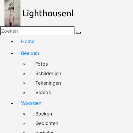
Naar
de
inhoud
springen
Home
Beelden
Fotos
Schilderijen
Tekeningen
Videos
Woorden
Boeken
Gedichten
Verhalen