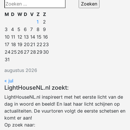
Zoeken
naar:
M
D
W
D
V
Z
Z
1
2
3
4
5
6
7
8
9
10
11
12
13
14
15
16
17
18
19
20
21
22
23
24
25
26
27
28
29
30
31
augustus 2026
« jul
LightHouseNL.nl zoekt:
LightHouseNL.nl inspireert met het eerste licht van de
dag in woord en beeld! En laat haar licht schijnen op
actualiteiten. De vuurtoren volgt de eerste schetsen en
komt er aan!
Op zoek naar: