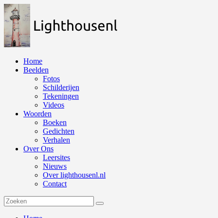
Naar
de
inhoud
springen
Home
Beelden
Fotos
Schilderijen
Tekeningen
Videos
Woorden
Boeken
Gedichten
Verhalen
Over Ons
Leersites
Nieuws
Over lighthousenl.nl
Contact