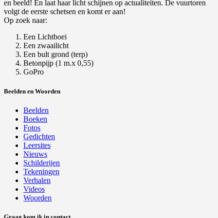
en beeld! En laat haar licht schijnen op actualiteiten. De vuurtoren
volgt de eerste schetsen en komt er aan!
Op zoek naar:
Een Lichtboei
Een zwaailicht
Een bult grond (terp)
Betonpijp (1 m.x 0,55)
GoPro
Beelden en Woorden
Beelden
Boeken
Fotos
Gedichten
Leersites
Nieuws
Schilderijen
Tekeningen
Verhalen
Videos
Woorden
Graag kom ik in contact