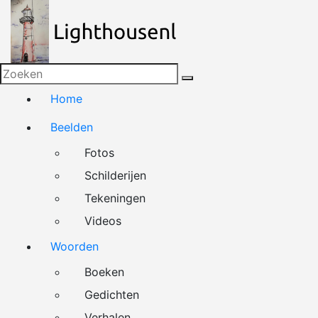
Naar
de
inhoud
springen
Home
Beelden
Fotos
Schilderijen
Tekeningen
Videos
Woorden
Boeken
Gedichten
Verhalen