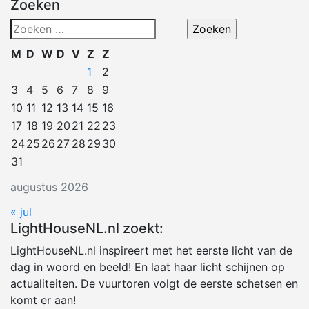
Zoeken
Zoeken
naar:
M
D
W
D
V
Z
Z
1
2
3
4
5
6
7
8
9
10
11
12
13
14
15
16
17
18
19
20
21
22
23
24
25
26
27
28
29
30
31
augustus 2026
« jul
LightHouseNL.nl zoekt:
LightHouseNL.nl inspireert met het eerste licht van de
dag in woord en beeld! En laat haar licht schijnen op
actualiteiten. De vuurtoren volgt de eerste schetsen en
komt er aan!