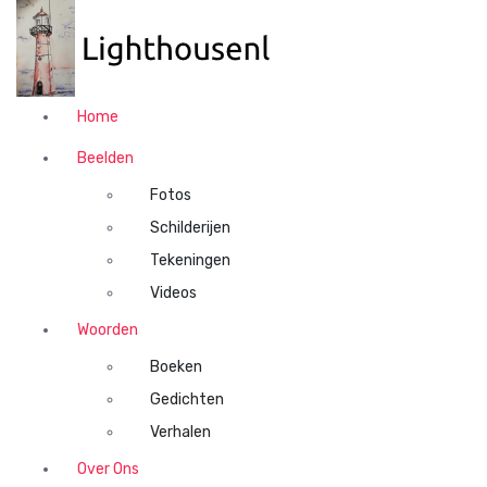
N
a
a
r
d
Home
e
i
Beelden
n
Fotos
h
o
Schilderijen
u
Tekeningen
d
Videos
s
p
Woorden
r
Boeken
i
n
Gedichten
g
Verhalen
e
n
Over Ons