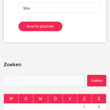
Site
Zoeken
Zoeken naar:
M
D
W
D
V
Z
Z
1
2