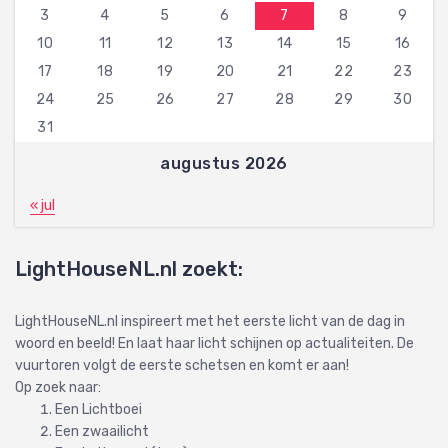
3
4
5
6
7
8
9
10
11
12
13
14
15
16
17
18
19
20
21
22
23
24
25
26
27
28
29
30
31
augustus 2026
« jul
LightHouseNL.nl zoekt:
LightHouseNL.nl inspireert met het eerste licht van de dag in
woord en beeld! En laat haar licht schijnen op actualiteiten. De
vuurtoren volgt de eerste schetsen en komt er aan!
Op zoek naar:
Een Lichtboei
Een zwaailicht