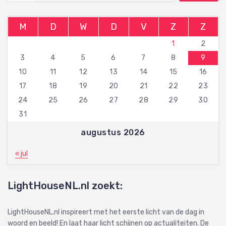
M
D
W
D
V
Z
Z
1
2
3
4
5
6
7
8
9
10
11
12
13
14
15
16
17
18
19
20
21
22
23
24
25
26
27
28
29
30
31
augustus 2026
« jul
LightHouseNL.nl zoekt:
LightHouseNL.nl inspireert met het eerste licht van de dag in
woord en beeld! En laat haar licht schijnen op actualiteiten. De