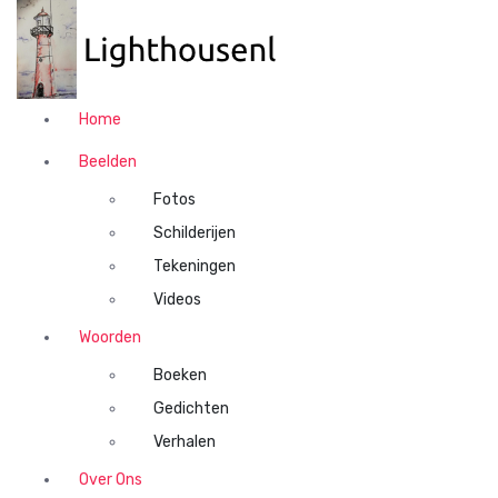
N
a
a
r
d
Home
e
i
Beelden
n
Fotos
h
o
Schilderijen
u
Tekeningen
d
Videos
s
p
Woorden
r
Boeken
i
n
Gedichten
g
Verhalen
e
n
Over Ons