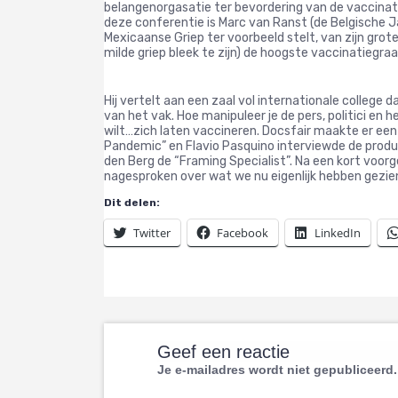
belangenorgasatie ter bevordering van de vaccinati
deze conferentie is Marc van Ranst (de Belgische J
Mexicaanse Griep ter voorbeeld stelt, van zijn grot
milde griep bleek te zijn) de hoogste vaccinatiegraa
Hij vertelt aan een zaal vol internationale college 
van het vak. Hoe manipuleer je de pers, politici en h
wilt…zich laten vaccineren. Docsfair maakte er e
Pandemic” en Flavio Pasquino interviewde de prod
den Berg de “Framing Specialist”. Na een kort voo
nagesproken over wat we nu eigenlijk hebben gezie
Dit delen:
Twitter
Facebook
LinkedIn
Geef een reactie
Je e-mailadres wordt niet gepubliceerd.