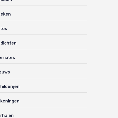
oeken
tos
dichten
ersites
euws
hilderijen
keningen
rhalen