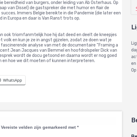
e bereidheid van burgers, onder leiding van Ab Osterhaus. Op
aap van Dissel) de gastspreker die met humor en flair de
e succes. Immers Belgie bereikte in die Pandemie (die later een
d in Europa en daar is Van Ranst trots op.
L
dan ook triomfanmtelijk hoe hij dat deed en deelt de kneepjes
et volk en kun je ze in angst gijzelen, zodat ze doen wat je
Li
en fascinerende analyse van met de documentaire “Framing a
dag
ucent Jean Jacques van Bemmel en hoofdrolspeler Dick van
rgesprek wordt de docu getoond en daarna wordt er nog goed
ac
n en hoe we dit moeten of kunnen interpreteren.
en
Op
WhatsApp
B
Vereiste velden zijn gemarkeerd met
*
Be