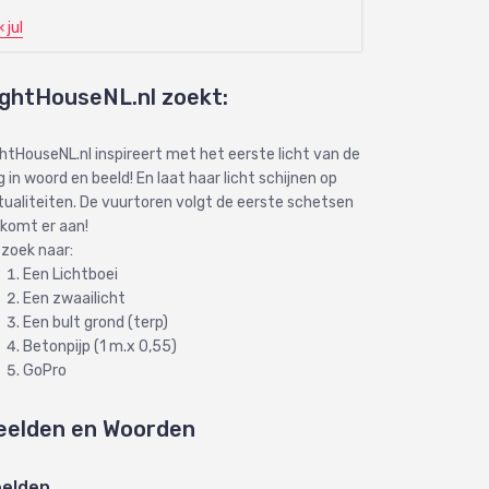
« jul
ightHouseNL.nl zoekt:
ghtHouseNL.nl inspireert met het eerste licht van de
 in woord en beeld! En laat haar licht schijnen op
tualiteiten. De vuurtoren volgt de eerste schetsen
 komt er aan!
 zoek naar:
Een Lichtboei
Een zwaailicht
Een bult grond (terp)
Betonpijp (1 m.x 0,55)
GoPro
eelden en Woorden
elden