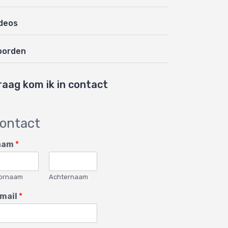
deos
oorden
raag kom ik in contact
ontact
aam
*
ornaam
Achternaam
mail
*