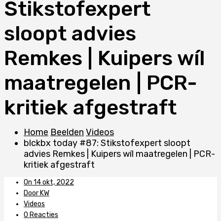
Stikstofexpert
sloopt advies
Remkes | Kuipers wíl
maatregelen | PCR-
kritiek afgestraft
Home
Beelden
Videos
blckbx today #87: Stikstofexpert sloopt
advies Remkes | Kuipers wíl maatregelen | PCR-
kritiek afgestraft
On 14 okt, 2022
Door KW
Videos
0 Reacties