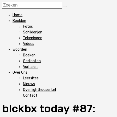
Home
Beelden
Fotos
Schilderijen
Tekeningen
Videos
Woorden
Boeken
Gedichten
Verhalen
Over Ons
Leersites
Nieuws
Over lighthousenl.nl
Contact
blckbx today #87: