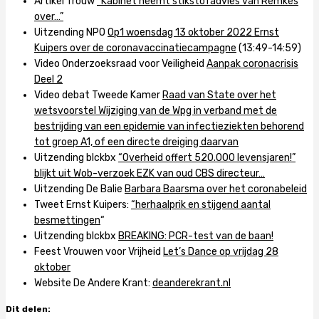
Artikel Trouw
“Kabinet neemt stikstofadvies van Remkes
over…”
Uitzending NPO
Op1 woensdag 13 oktober 2022 Ernst
Kuipers over de coronavaccinatiecampagne
(13:49-14:59)
Video Onderzoeksraad voor Veiligheid
Aanpak coronacrisis
Deel 2
Video debat Tweede Kamer
Raad van State over het
wetsvoorstel Wijziging van de Wpg in verband met de
bestrijding van een epidemie van infectieziekten behorend
tot groep A1, of een directe dreiging daarvan
Uitzending blckbx
“Overheid offert 520.000 levensjaren!”
blijkt uit Wob-verzoek EZK van oud CBS directeur…
Uitzending De Balie
Barbara Baarsma over het coronabeleid
Tweet Ernst Kuipers:
“herhaalprik en stijgend aantal
besmettingen
“
Uitzending blckbx
BREAKING: PCR-test van de baan!
Feest Vrouwen voor Vrijheid
Let’s Dance op vrijdag 28
oktober
Website De Andere Krant:
deanderekrant.nl
Dit delen: