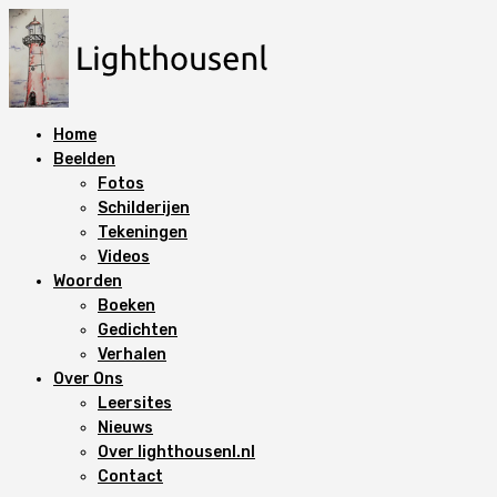
N
a
a
r
d
Home
e
Beelden
i
Fotos
n
Schilderijen
h
Tekeningen
o
Videos
u
Woorden
d
Boeken
s
Gedichten
p
Verhalen
r
Over Ons
i
Leersites
n
Nieuws
g
Over lighthousenl.nl
e
Contact
n