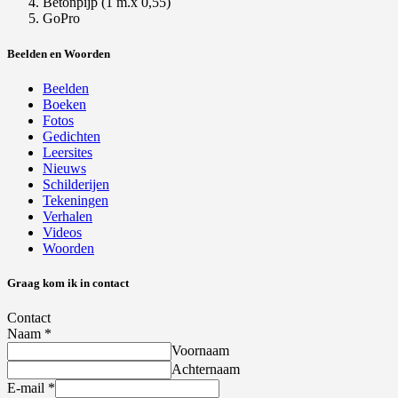
Betonpijp (1 m.x 0,55)
GoPro
Beelden en Woorden
Beelden
Boeken
Fotos
Gedichten
Leersites
Nieuws
Schilderijen
Tekeningen
Verhalen
Videos
Woorden
Graag kom ik in contact
Contact
Naam
*
Voornaam
Achternaam
E-mail
*