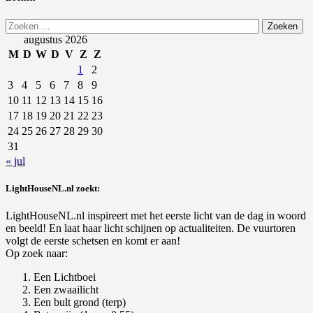
Zoeken
naar:
augustus 2026
M
D
W
D
V
Z
Z
1
2
3
4
5
6
7
8
9
10
11
12
13
14
15
16
17
18
19
20
21
22
23
24
25
26
27
28
29
30
31
« jul
LightHouseNL.nl zoekt:
LightHouseNL.nl inspireert met het eerste licht van de dag in woord
en beeld! En laat haar licht schijnen op actualiteiten. De vuurtoren
volgt de eerste schetsen en komt er aan!
Op zoek naar:
Een Lichtboei
Een zwaailicht
Een bult grond (terp)