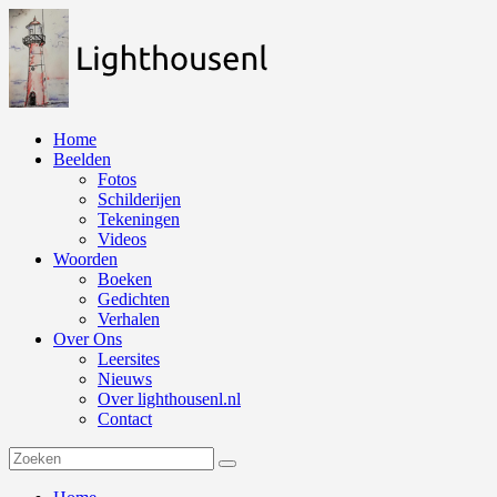
Naar
de
inhoud
springen
Home
Beelden
Fotos
Schilderijen
Tekeningen
Videos
Woorden
Boeken
Gedichten
Verhalen
Over Ons
Leersites
Nieuws
Over lighthousenl.nl
Contact