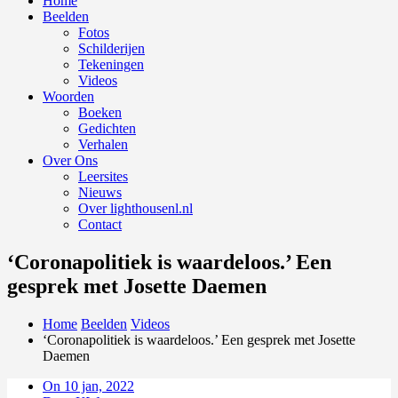
Home
Beelden
Fotos
Schilderijen
Tekeningen
Videos
Woorden
Boeken
Gedichten
Verhalen
Over Ons
Leersites
Nieuws
Over lighthousenl.nl
Contact
‘Coronapolitiek is waardeloos.’ Een
gesprek met Josette Daemen
Home
Beelden
Videos
‘Coronapolitiek is waardeloos.’ Een gesprek met Josette
Daemen
On 10 jan, 2022