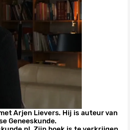
et Arjen Lievers. Hij is auteur van
nse Geneeskunde.
skunde.nl
Zijn boek is te verkrijgen