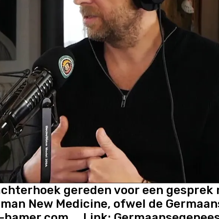
achterhoek gereden voor een gesprek m
German New Medicine, ofwel de Germaa
dr-hamer.com Link:
Germaansegenee