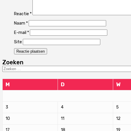
Reactie
*
Naam
*
E-mail
*
Site
Zoeken
Zoeken
naar:
M
D
W
3
4
5
10
11
12
17
18
19