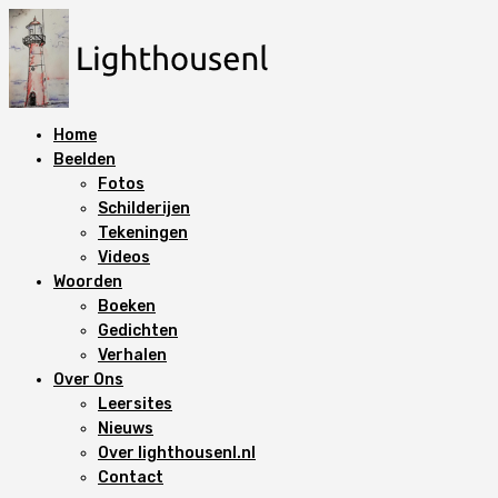
N
a
a
r
d
Home
e
Beelden
i
Fotos
n
Schilderijen
h
Tekeningen
o
Videos
u
Woorden
d
Boeken
s
Gedichten
p
Verhalen
r
Over Ons
i
Leersites
n
Nieuws
g
Over lighthousenl.nl
e
Contact
n