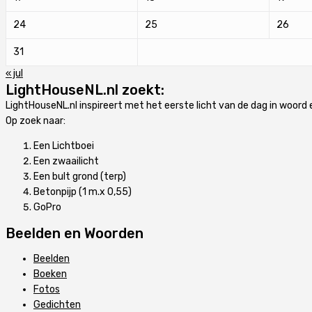
24
25
26
31
« jul
LightHouseNL.nl zoekt:
LightHouseNL.nl inspireert met het eerste licht van de dag in woord 
Op zoek naar:
Een Lichtboei
Een zwaailicht
Een bult grond (terp)
Betonpijp (1 m.x 0,55)
GoPro
Beelden en Woorden
Beelden
Boeken
Fotos
Gedichten