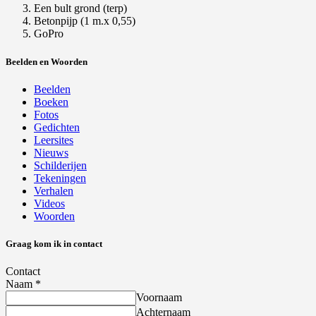
Een bult grond (terp)
Betonpijp (1 m.x 0,55)
GoPro
Beelden en Woorden
Beelden
Boeken
Fotos
Gedichten
Leersites
Nieuws
Schilderijen
Tekeningen
Verhalen
Videos
Woorden
Graag kom ik in contact
Contact
Naam
*
Voornaam
Achternaam