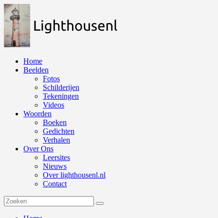
Naar
de
inhoud
springen
Home
Beelden
Fotos
Schilderijen
Tekeningen
Videos
Woorden
Boeken
Gedichten
Verhalen
Over Ons
Leersites
Nieuws
Over lighthousenl.nl
Contact