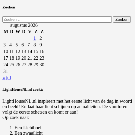
Zoeken
Zoeken
naar:
augustus 2026
M
D
W
D
V
Z
Z
1
2
3
4
5
6
7
8
9
10
11
12
13
14
15
16
17
18
19
20
21
22
23
24
25
26
27
28
29
30
31
« jul
LightHouseNL.nl zoekt:
LightHouseNL.nl inspireert met het eerste licht van de dag in woord
en beeld! En laat haar licht schijnen op actualiteiten. De vuurtoren
volgt de eerste schetsen en komt er aan!
Op zoek naar:
Een Lichtboei
Een zwaailicht