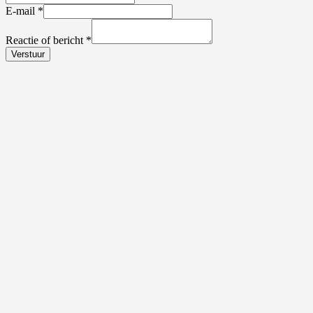
E-mail
*
Reactie of bericht
*
Verstuur