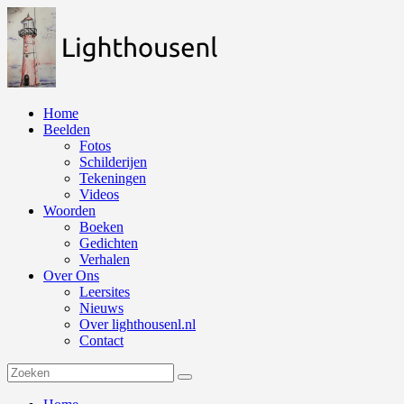
Naar
de
inhoud
springen
Home
Beelden
Fotos
Schilderijen
Tekeningen
Videos
Woorden
Boeken
Gedichten
Verhalen
Over Ons
Leersites
Nieuws
Over lighthousenl.nl
Contact