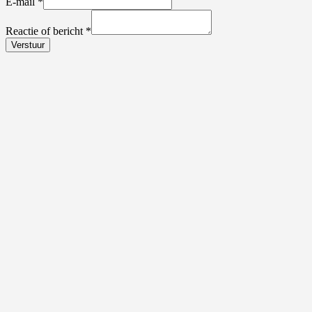
E-mail
*
Reactie of bericht
*
Verstuur