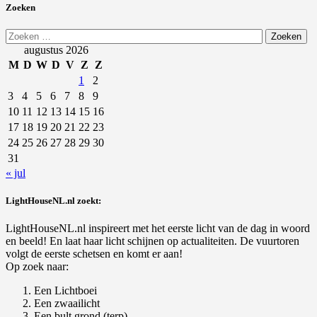
Zoeken
Zoeken
naar:
augustus 2026
M
D
W
D
V
Z
Z
1
2
3
4
5
6
7
8
9
10
11
12
13
14
15
16
17
18
19
20
21
22
23
24
25
26
27
28
29
30
31
« jul
LightHouseNL.nl zoekt:
LightHouseNL.nl inspireert met het eerste licht van de dag in woord
en beeld! En laat haar licht schijnen op actualiteiten. De vuurtoren
volgt de eerste schetsen en komt er aan!
Op zoek naar:
Een Lichtboei
Een zwaailicht
Een bult grond (terp)