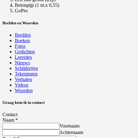
Betonpijp (1 m.x 0,55)
GoPro
Beelden en Woorden
Beelden
Boeken
Fotos
Gedichten
Leersites
Nieuws
Schilderijen
Tekeningen
Verhalen
Videos
Woorden
Graag kom ik in contact
Contact
Naam
*
Voornaam
Achternaam