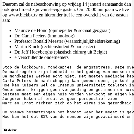
Daarom zal de nabeschouwing op vrijdag 14 januari aanstaande dan
ook geschroeid zijn van stevige gasten. Om 20:00 uur gaan we live
op www.blckbx.tv en hieronder tref je een overzicht van de gasten
aan:
Maurice de Hond (opiniepeiler & sociaal geograaf)
Dr. Carla Peeters (immunoloog)
Professor Ronald Meester (waarschijnlijkheidsrekening)
Marijn Rinck (rechtenstudent & podcaster)
Dr. Jeff Hoeyberghs (plastisch chirurg uit België)
+ verschillende ondernemers
Stop de lockdowns, mondkapjes, de angststress. Deze ove
De maatregelen zijn bedoeld om het gedrag van mensen en
De mondkapjes werken echt niet. Het moeten medische kap
Carla Peters de maatschappij kan gewoon open, je kunt g
Hoe kan Kuipers wel de Erasmus universiteit toelaten in
Ondernemers krijgen geen vergoeding en gezinnen en huis
bestaan moet een eigen huis worden verkocht en eigen ka
Jongeren haken af omdat ze geen perspectief zien

Marc en Ernst richten zich op het virus ipv gezondheid 
De nieuwe besmettingen het hoogst waar het meest is gev
Hoe kan het dat 85% van de mensen zijn gevaccineerd en 
Dit delen: