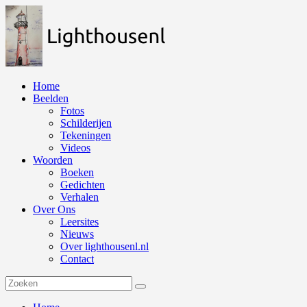
Naar
de
inhoud
springen
Home
Beelden
Fotos
Schilderijen
Tekeningen
Videos
Woorden
Boeken
Gedichten
Verhalen
Over Ons
Leersites
Nieuws
Over lighthousenl.nl
Contact