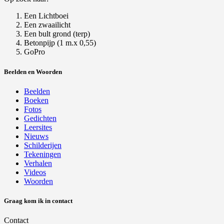
Een Lichtboei
Een zwaailicht
Een bult grond (terp)
Betonpijp (1 m.x 0,55)
GoPro
Beelden en Woorden
Beelden
Boeken
Fotos
Gedichten
Leersites
Nieuws
Schilderijen
Tekeningen
Verhalen
Videos
Woorden
Graag kom ik in contact
Contact