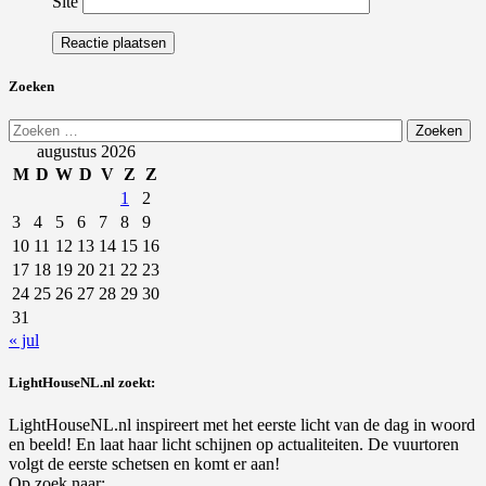
Site
Zoeken
Zoeken
naar:
augustus 2026
M
D
W
D
V
Z
Z
1
2
3
4
5
6
7
8
9
10
11
12
13
14
15
16
17
18
19
20
21
22
23
24
25
26
27
28
29
30
31
« jul
LightHouseNL.nl zoekt:
LightHouseNL.nl inspireert met het eerste licht van de dag in woord
en beeld! En laat haar licht schijnen op actualiteiten. De vuurtoren
volgt de eerste schetsen en komt er aan!
Op zoek naar: