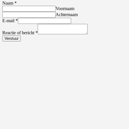
Naam
*
Voornaam
Achternaam
E-mail
*
Reactie of bericht
*
Verstuur