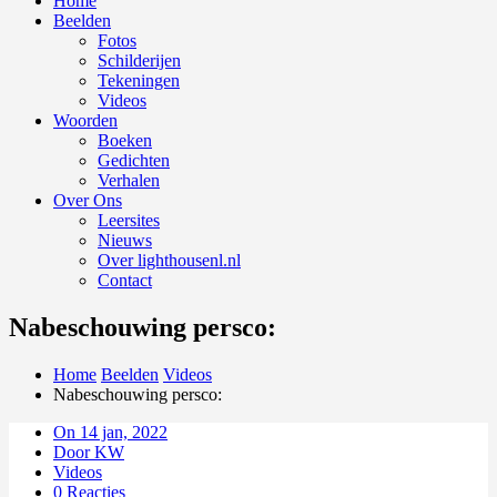
Home
Beelden
Fotos
Schilderijen
Tekeningen
Videos
Woorden
Boeken
Gedichten
Verhalen
Over Ons
Leersites
Nieuws
Over lighthousenl.nl
Contact
Nabeschouwing persco:
Home
Beelden
Videos
Nabeschouwing persco:
On 14 jan, 2022
Door KW
Videos
0 Reacties