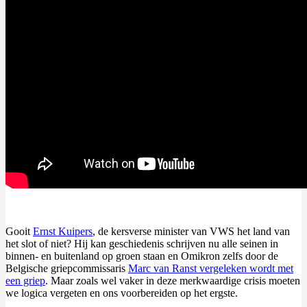
Gooit
Ernst Kuipers
, de kersverse minister van VWS het land van
het slot of niet? Hij kan geschiedenis schrijven nu alle seinen in
binnen- en buitenland op groen staan en Omikron zelfs door de
Belgische griepcommissaris
Marc van Ranst vergeleken wordt met
een griep
. Maar zoals wel vaker in deze merkwaardige crisis moeten
we logica vergeten en ons voorbereiden op het ergste.