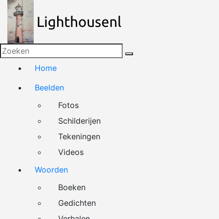
Naar
de
inhoud
springen
Home
Beelden
Fotos
Schilderijen
Tekeningen
Videos
Woorden
Boeken
Gedichten
Verhalen