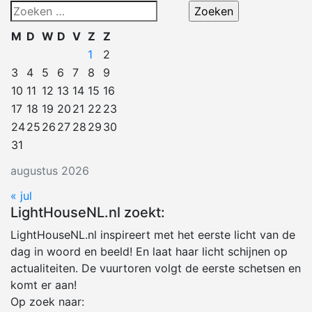
Zoeken
naar:
M
D
W
D
V
Z
Z
1
2
3
4
5
6
7
8
9
10
11
12
13
14
15
16
17
18
19
20
21
22
23
24
25
26
27
28
29
30
31
augustus 2026
« jul
LightHouseNL.nl zoekt:
LightHouseNL.nl inspireert met het eerste licht van de
dag in woord en beeld! En laat haar licht schijnen op
actualiteiten. De vuurtoren volgt de eerste schetsen en
komt er aan!
Op zoek naar: