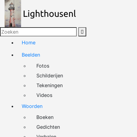
Naar
de
inhoud
springen
Home
Beelden
Fotos
Schilderijen
Tekeningen
Videos
Woorden
Boeken
Gedichten
Verhalen