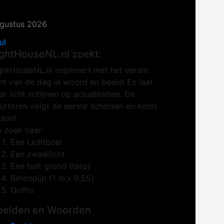
gustus 2026
ul
ightHouseNL.nl zoekt:
ghtHouseNL.nl inspireert met het eerste
cht van de dag in woord en beeld! En laat
ar licht schijnen op actualiteiten. De
urtoren volgt de eerste schetsen en komt
 aan!
 zoek naar:
Een Lichtboei
Een zwaailicht
Een bult grond (terp)
Betonpijp (1 m.x 0,55)
GoPro
eelden en Woorden