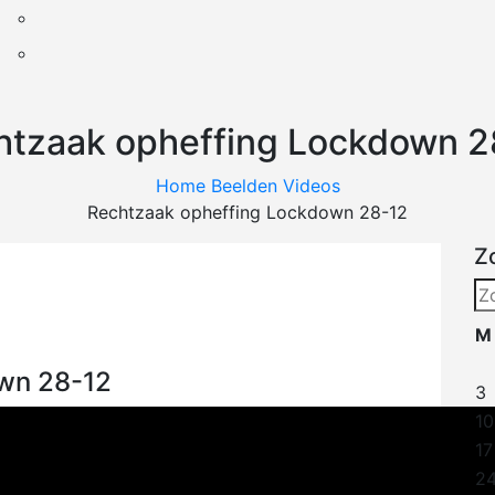
htzaak opheffing Lockdown 2
Home
Beelden
Videos
Rechtzaak opheffing Lockdown 28-12
Z
Zo
na
M
wn 28-12
3
10
17
2