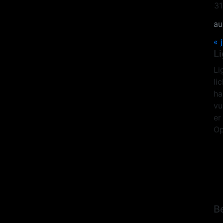
31
au
« j
L
Li
li
ha
vu
er
Op
B