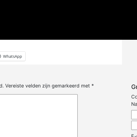
WhatsApp
d.
Vereiste velden zijn gemarkeerd met
*
G
Co
N
E-