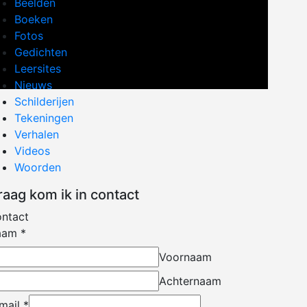
Beelden
Boeken
Fotos
Gedichten
Leersites
Nieuws
Schilderijen
Tekeningen
Verhalen
Videos
Woorden
raag kom ik in contact
ntact
aam
*
Voornaam
Achternaam
mail
*