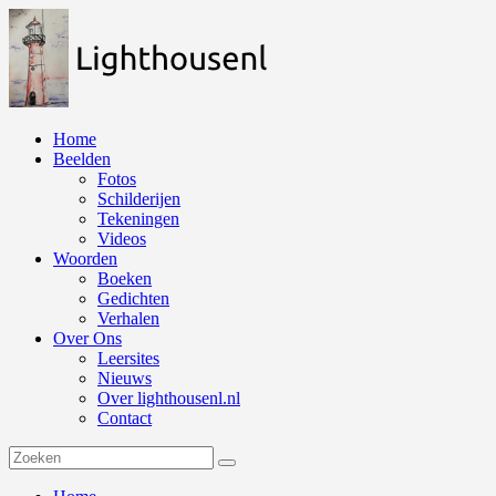
Naar
de
inhoud
springen
Home
Beelden
Fotos
Schilderijen
Tekeningen
Videos
Woorden
Boeken
Gedichten
Verhalen
Over Ons
Leersites
Nieuws
Over lighthousenl.nl
Contact