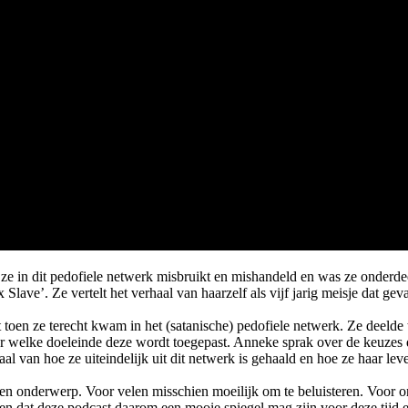
s ze in dit pedofiele netwerk misbruikt en mishandeld en was ze onderd
ave’. Ze vertelt het verhaal van haarzelf als vijf jarig meisje dat geva
oen ze terecht kwam in het (satanische) pedofiele netwerk. Ze deelde to
r welke doeleinde deze wordt toegepast. Anneke sprak over de keuzes 
l van hoe ze uiteindelijk uit dit netwerk is gehaald en hoe ze haar lev
en onderwerp. Voor velen misschien moeilijk om te beluisteren. Voor on
 dat deze podcast daarom een mooie spiegel mag zijn voor deze tijd en