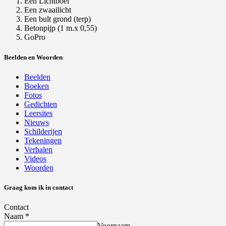
Een Lichtboei
Een zwaailicht
Een bult grond (terp)
Betonpijp (1 m.x 0,55)
GoPro
Beelden en Woorden
Beelden
Boeken
Fotos
Gedichten
Leersites
Nieuws
Schilderijen
Tekeningen
Verhalen
Videos
Woorden
Graag kom ik in contact
Contact
Naam
*
Voornaam