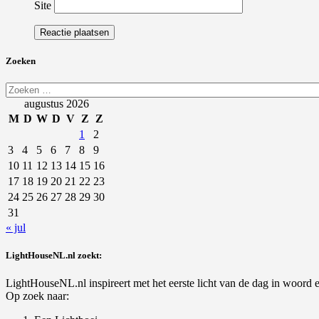
Site
Zoeken
Zoeken
naar:
augustus 2026
M
D
W
D
V
Z
Z
1
2
3
4
5
6
7
8
9
10
11
12
13
14
15
16
17
18
19
20
21
22
23
24
25
26
27
28
29
30
31
« jul
LightHouseNL.nl zoekt:
LightHouseNL.nl inspireert met het eerste licht van de dag in woord en
Op zoek naar: