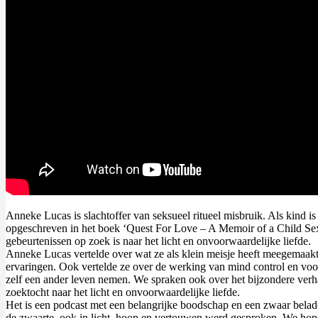
Anneke Lucas is slachtoffer van seksueel ritueel misbruik. Als kind i
opgeschreven in het boek ‘Quest For Love – A Memoir of a Child Sex Sl
gebeurtenissen op zoek is naar het licht en onvoorwaardelijke liefde.
Anneke Lucas vertelde over wat ze als klein meisje heeft meegemaakt t
ervaringen. Ook vertelde ze over de werking van mind control en voo
zelf een ander leven nemen. We spraken ook over het bijzondere verhaa
zoektocht naar het licht en onvoorwaardelijke liefde.
Het is een podcast met een belangrijke boodschap en een zwaar belad
de zwaarte, ook in licht, hoop en vertouwen werd gesproken. We hopen