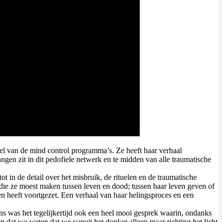
eel van de mind control programma’s. Ze heeft haar verhaal
ngen zit in dit pedofiele netwerk en te midden van alle traumatische
t in de detail over het misbruik, de rituelen en de traumatische
die ze moest maken tussen leven en dood; tussen haar leven geven of
en heeft voortgezet. Een verhaal van haar helingsproces en een
s was het tegelijkertijd ook een heel mooi gesprek waarin, ondanks
 dat we weten dat we vanuit het donker alleen maar richting het licht