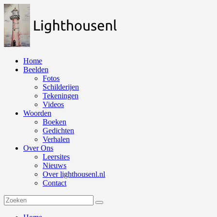
Naar
de
inhoud
springen
Home
Beelden
Fotos
Schilderijen
Tekeningen
Videos
Woorden
Boeken
Gedichten
Verhalen
Over Ons
Leersites
Nieuws
Over lighthousenl.nl
Contact