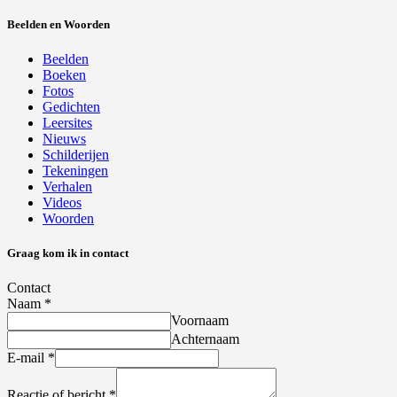
Beelden en Woorden
Beelden
Boeken
Fotos
Gedichten
Leersites
Nieuws
Schilderijen
Tekeningen
Verhalen
Videos
Woorden
Graag kom ik in contact
Contact
Naam
*
Voornaam
Achternaam
E-mail
*
Reactie of bericht
*