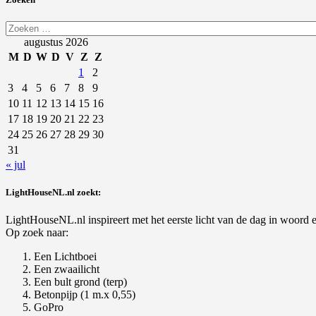
Zoeken
naar:
augustus 2026
M
D
W
D
V
Z
Z
1
2
3
4
5
6
7
8
9
10
11
12
13
14
15
16
17
18
19
20
21
22
23
24
25
26
27
28
29
30
31
« jul
LightHouseNL.nl zoekt:
LightHouseNL.nl inspireert met het eerste licht van de dag in woord en
Op zoek naar:
Een Lichtboei
Een zwaailicht
Een bult grond (terp)
Betonpijp (1 m.x 0,55)
GoPro