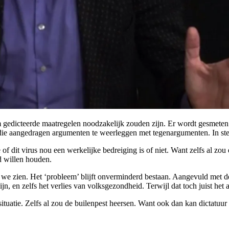
edicteerde maatregelen noodzakelijk zouden zijn. Er wordt gesmeten 
 die aangedragen argumenten te weerleggen met tegenargumenten. In stee
of dit virus nou een werkelijke bedreiging is of niet. Want zelfs al zou 
d willen houden.
t we zien. Het ‘probleem’ blijft onverminderd bestaan. Aangevuld met d
ijn, en zelfs het verlies van volksgezondheid. Terwijl dat toch juist he
ituatie. Zelfs al zou de builenpest heersen. Want ook dan kan dictatuur 