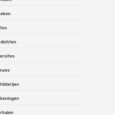
oeken
tos
dichten
ersites
euws
hilderijen
keningen
rhalen