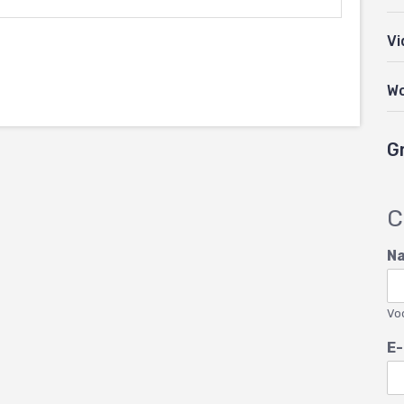
Vi
W
G
C
N
Vo
E-