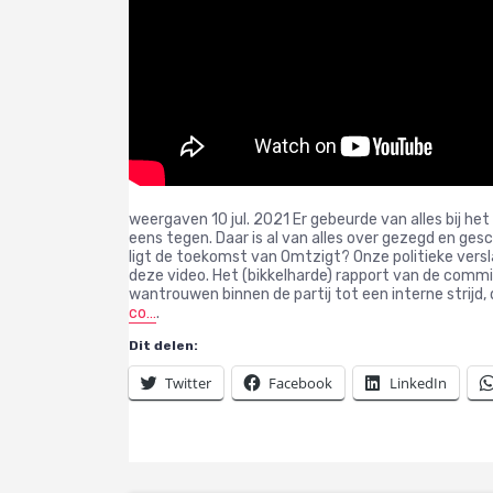
weergaven
10 jul. 2021
Er gebeurde van alles bij het
eens tegen. Daar is al van alles over gezegd en g
ligt de toekomst van Omtzigt? Onze politieke versl
deze video. Het (bikkelharde) rapport van de commiss
wantrouwen binnen de partij tot een interne strijd, d
co…
.
Dit delen:
Twitter
Facebook
LinkedIn