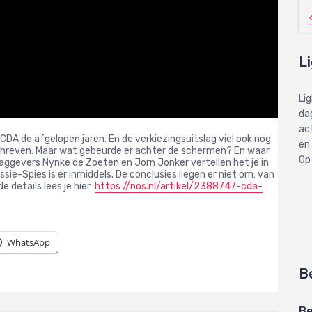
L
Li
dag
ac
 CDA de afgelopen jaren. En de verkiezingsuitslag viel ook nog
en
eschreven. Maar wat gebeurde er achter de schermen? En waar
Op
aggevers Nynke de Zoeten en Jorn Jonker vertellen het je in
ie-Spies is er inmiddels. De conclusies liegen er niet om: van
e details lees je hier:
https://nos.nl/artikel/2388747-cda-
WhatsApp
B
Be