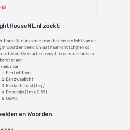
« jul
ightHouseNL.nl zoekt:
ghtHouseNL.nl inspireert met het eerste licht van de
 in woord en beeld! En laat haar licht schijnen op
tualiteiten. De vuurtoren volgt de eerste schetsen
 komt er aan!
 zoek naar:
Een Lichtboei
Een zwaailicht
Een bult grond (terp)
Betonpijp (1 m.x 0,55)
GoPro
eelden en Woorden
elden