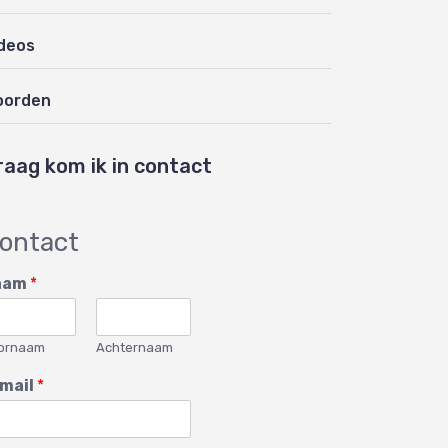
deos
oorden
raag kom ik in contact
ontact
aam
*
ornaam
Achternaam
mail
*