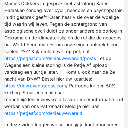
Marlies Dekkers in gesprek met astroloog Karen
Hamaker-Zondag over cycli, neocons en psychopathie.
In dit gesprek geeft Karen haar visie over de woelige
tijd waarin wij leven. Tegen de achtergrond van
astrologische cycli duidt ze onder andere de oorlog in
Oekraïne en de klimaatcrisis; en de rol die de neocons,
het World Economic Forum onze eigen politiek hierin
spelen. ???? Kijk reclamevrij op petje af
https://petjeaf.com/denieuwewereld/posts
Let op.
Wegens een kleine storing is de Petje Af upload
vandaag een uurtje later. — Komt u ook naar de 2e
nacht van DNW? Bestel hier uw kaartjes:
https://dnw.eventgoose.com/
Patroons krijgen 50%
korting. Stuur een mail naar
redactie@denieuwewereld.tv voor meer informatie. Lid
worden van ons Patronaat? Meld je hier aan!
https://petjeaf.com/denieuwewereld
In deze video leggen we uit hoe jij je kunt abonneren: