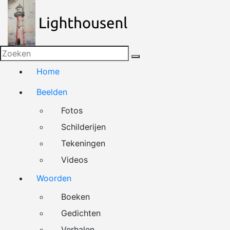
Naar
de
inhoud
springen
Home
Beelden
Fotos
Schilderijen
Tekeningen
Videos
Woorden
Boeken
Gedichten
Verhalen