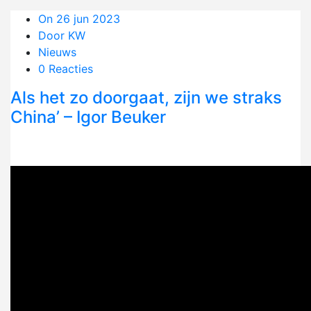
On 26 jun 2023
Door KW
Nieuws
0 Reacties
Als het zo doorgaat, zijn we straks
China’ – Igor Beuker