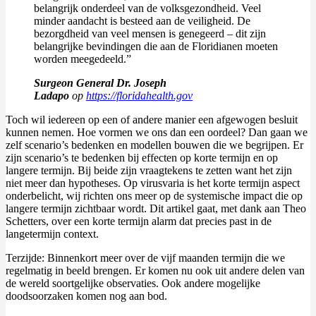
belangrijk onderdeel van de volksgezondheid. Veel
minder aandacht is besteed aan de veiligheid. De
bezorgdheid van veel mensen is genegeerd – dit zijn
belangrijke bevindingen die aan de Floridianen moeten
worden meegedeeld.”
Surgeon General Dr. Joseph
Ladapo
op
https://floridahealth.gov
Toch wil iedereen op een of andere manier een afgewogen besluit
kunnen nemen. Hoe vormen we ons dan een oordeel? Dan gaan we
zelf scenario’s bedenken en modellen bouwen die we begrijpen. Er
zijn scenario’s te bedenken bij effecten op korte termijn en op
langere termijn. Bij beide zijn vraagtekens te zetten want het zijn
niet meer dan hypotheses. Op virusvaria is het korte termijn aspect
onderbelicht, wij richten ons meer op de systemische impact die op
langere termijn zichtbaar wordt. Dit artikel gaat, met dank aan Theo
Schetters, over een korte termijn alarm dat precies past in de
langetermijn context.
Terzijde: Binnenkort meer over de vijf maanden termijn die we
regelmatig in beeld brengen. Er komen nu ook uit andere delen van
de wereld soortgelijke observaties. Ook andere mogelijke
doodsoorzaken komen nog aan bod.