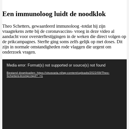
Een immunoloog luidt de noodklok
Theo Schetters, gewaardeerd immunoloog -totdat hij zijn
vraagtekens zette bij de coronavaccins- vroeg in deze video al
aandacht voor oversterftestijgingen in de weken die direct volgen op
de prikcampagnes. Sterfte ging soms zelfs gelijk op met doses. Dit
zijn in normale omstandigheden rode vlaggen die urgent om
onderzoek vragen.
Videospeler
Media error: Format(s) not supported or source(s) not found
Bestand downloaden: https://virusvaria.nl/wp-content/uploads/2022/09/Theo-
Schetters-lrcompr.mp4?_=1