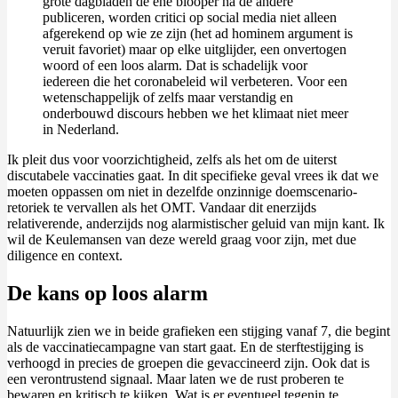
grote dagbladen de ene blooper na de andere
publiceren, worden critici op social media niet alleen
afgerekend op wie ze zijn (het ad hominem argument is
veruit favoriet) maar op elke uitglijder, een onvertogen
woord of een loos alarm. Dat is schadelijk voor
iedereen die het coronabeleid wil verbeteren. Voor een
wetenschappelijk of zelfs maar verstandig en
onderbouwd discours hebben we het klimaat niet meer
in Nederland.
Ik pleit dus voor voorzichtigheid, zelfs als het om de uiterst
discutabele vaccinaties gaat. In dit specifieke geval vrees ik dat we
moeten oppassen om niet in dezelfde onzinnige doemscenario-
retoriek te vervallen als het OMT. Vandaar dit enerzijds
relativerende, anderzijds nog alarmistischer geluid van mijn kant. Ik
wil de Keulemansen van deze wereld graag voor zijn, met due
diligence en context.
De kans op loos alarm
Natuurlijk zien we in beide grafieken een stijging vanaf 7, die begint
als de vaccinatiecampagne van start gaat. En de sterftestijging is
verhoogd in precies de groepen die gevaccineerd zijn. Ook dat is
een verontrustend signaal. Maar laten we de rust proberen te
bewaren en kritisch te kijken. Wat is er eventueel tegenin te