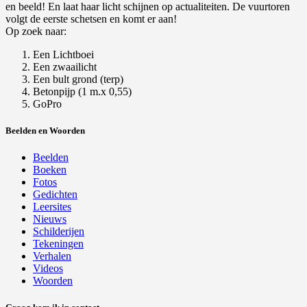
en beeld! En laat haar licht schijnen op actualiteiten. De vuurtoren
volgt de eerste schetsen en komt er aan!
Op zoek naar:
Een Lichtboei
Een zwaailicht
Een bult grond (terp)
Betonpijp (1 m.x 0,55)
GoPro
Beelden en Woorden
Beelden
Boeken
Fotos
Gedichten
Leersites
Nieuws
Schilderijen
Tekeningen
Verhalen
Videos
Woorden