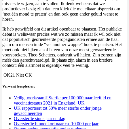
missers te wijzen, aan te vullen. Ik denk wel eens dat we
productiever bezig zijn dan een kliek die met elkaar afspreekt om
‘met één mond te praten’ en dan ook geen ander geluid wenst te
horen.
Ik heb getwijfeld om dit artikel openbaar te plaatsen. Het publieke
debat is weliswaar precies wat we zo missen maar ik wil ook niet
dat populistisch georiënteerde propagandisten ermee aan de haal
gaan om mensen in de “yet another wappie” hoek te plaatsen. Het
moet ook niet lijken alsof ik een van onze meest gewaardeerde
voorsprekers, Theo Schetters, onderuit wil halen. Zijn zorgen zijn
méér dan gerechtvaardigd. Ik plaats zijn alarm in een bredere
context: één alarmbel is eigenlijk veel te weinig.
OK
21
Niet OK
Verwant leesplezier:
Veilig, werkzaam? Sterfte per 100.000 naar leeftijd en
vaccinatiestatus 2021 in Engeland, UK
UK rapporteert tot 50% meer sterfte onder jonge
gevaccineerden
Oversterfte sinds jaar en dag
Oversterfte binnenkort naar ca. 10.000 per jaar
Onverwachte oversterfte onder ouderen