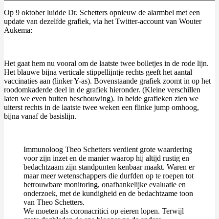
Op 9 oktober luidde Dr. Schetters opnieuw de alarmbel met een
update van dezelfde grafiek, via het Twitter-account van Wouter
Aukema:
Het gaat hem nu vooral om de laatste twee bolletjes in de rode lijn.
Het blauwe bijna verticale stippellijntje rechts geeft het aantal
vaccinaties aan (linker Y-as). Bovenstaande grafiek zoomt in op het
roodomkaderde deel in de grafiek hieronder. (Kleine verschillen
laten we even buiten beschouwing). In beide grafieken zien we
uiterst rechts in de laatste twee weken een flinke jump omhoog,
bijna vanaf de basislijn.
Immunoloog Theo Schetters verdient grote waardering
voor zijn inzet en de manier waarop hij altijd rustig en
bedachtzaam zijn standpunten kenbaar maakt. Waren er
maar meer wetenschappers die durfden op te roepen tot
betrouwbare monitoring, onafhankelijke evaluatie en
onderzoek, met de kundigheid en de bedachtzame toon
van Theo Schetters.
We moeten als coronacritici op eieren lopen. Terwijl