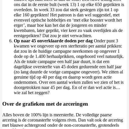
ons dat in de eerste bult (week 13) 1 op elke 650 geprikten is
overleden. In week 33 zou dat sterk gestegen zijn tot 1 op
elke 160 geprikten! Het patroon is dan wel suggestief, met
evenveel optische hobbeltjes en ‘met elke booster wordt het
erger’, maar hoe kan het dat de jongeren en minder
kwetsbaren, later geprikt, vier keer zo vaak overlijden als de
eerstgeprikten? Dat zou je niet verwachten.
Op naar 45 onverklaarde doden per dag
Onder punt 3
kwamen we ongeveer op een sterfteratio per aantal prikken:
dat zou in de huidige campagne neerkomen op ongeveer 1
dode op de 1.400 herhaalprikken, ongehoord veel natuurlijk.
Als de totale campagne een half jaar duurt, is dat een
dagelijkse oversterfte van 45 doden gedurende een half jaar
(zo lang duurde de vorige campagne ongeveer). We zitten al
geruime tijd op 40 per dag en daarop wordt geen actie
ondernomen. Over een aantal weken zullen we zien of het is
doorgetrokken naar 45 per dag. En of er dan wel actie is…
wie zal het zeggen?
Over de grafieken met de arceringen
Alles boven de 100% lijn is meersterfte. De volledige paarse
arcering is de coronasterfte volgens rivm. Dan valt ook de arcering
met blauwe achtergrond onder de non-coronasterfte, grotendeels