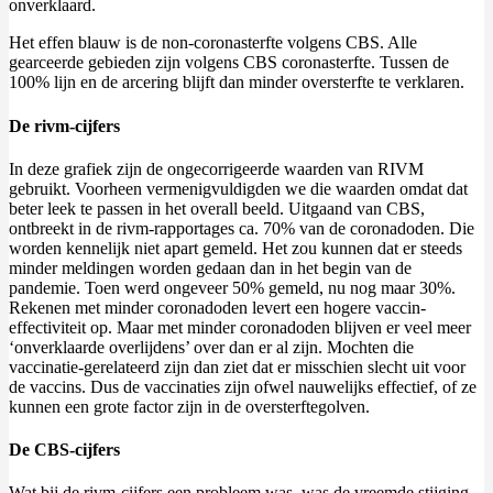
onverklaard.
Het effen blauw is de non-coronasterfte volgens CBS. Alle
gearceerde gebieden zijn volgens CBS coronasterfte. Tussen de
100% lijn en de arcering blijft dan minder oversterfte te verklaren.
De rivm-cijfers
In deze grafiek zijn de ongecorrigeerde waarden van RIVM
gebruikt. Voorheen vermenigvuldigden we die waarden omdat dat
beter leek te passen in het overall beeld. Uitgaand van CBS,
ontbreekt in de rivm-rapportages ca. 70% van de coronadoden. Die
worden kennelijk niet apart gemeld. Het zou kunnen dat er steeds
minder meldingen worden gedaan dan in het begin van de
pandemie. Toen werd ongeveer 50% gemeld, nu nog maar 30%.
Rekenen met minder coronadoden levert een hogere vaccin-
effectiviteit op. Maar met minder coronadoden blijven er veel meer
‘onverklaarde overlijdens’ over dan er al zijn. Mochten die
vaccinatie-gerelateerd zijn dan ziet dat er misschien slecht uit voor
de vaccins. Dus de vaccinaties zijn ofwel nauwelijks effectief, of ze
kunnen een grote factor zijn in de oversterftegolven.
De CBS-cijfers
Wat bij de rivm-cijfers een probleem was, was de vreemde stijging