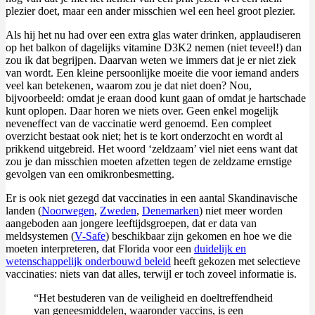
plezier doet, maar een ander misschien wel een heel groot plezier.
Als hij het nu had over een extra glas water drinken, applaudiseren
op het balkon of dagelijks vitamine D3K2 nemen (niet teveel!) dan
zou ik dat begrijpen. Daarvan weten we immers dat je er niet ziek
van wordt. Een kleine persoonlijke moeite die voor iemand anders
veel kan betekenen, waarom zou je dat niet doen? Nou,
bijvoorbeeld: omdat je eraan dood kunt gaan of omdat je hartschade
kunt oplopen. Daar horen we niets over. Geen enkel mogelijk
neveneffect van de vaccinatie werd genoemd. Een compleet
overzicht bestaat ook niet; het is te kort onderzocht en wordt al
prikkend uitgebreid. Het woord ‘zeldzaam’ viel niet eens want dat
zou je dan misschien moeten afzetten tegen de zeldzame ernstige
gevolgen van een omikronbesmetting.
Er is ook niet gezegd dat vaccinaties in een aantal Skandinavische
landen (
Noorwegen
,
Zweden
,
Denemarken
) niet meer worden
aangeboden aan jongere leeftijdsgroepen, dat er data van
meldsystemen (
V-Safe
) beschikbaar zijn gekomen en hoe we die
moeten interpreteren, dat Florida voor een
duidelijk en
wetenschappelijk onderbouwd beleid
heeft gekozen met selectieve
vaccinaties: niets van dat alles, terwijl er toch zoveel informatie is.
“Het bestuderen van de veiligheid en doeltreffendheid
van geneesmiddelen, waaronder vaccins, is een