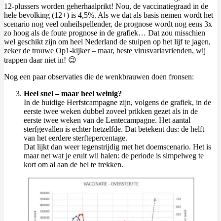
12-plussers worden geherhaalprikt! Nou, de vaccinatiegraad in de
hele bevolking (12+) is 4,5%. Als we dat als basis nemen wordt het
scenario nog veel onheilspellender, de prognose wordt nog eens 3x
zo hoog als de foute prognose in de grafiek… Dat zou misschien
wel geschikt zijn om heel Nederland de stuipen op het lijf te jagen,
zeker de trouwe Op1-kijker – maar, beste virusvariavrienden, wij
trappen daar niet in! 😉
Nog een paar observaties die de wenkbrauwen doen fronsen:
Heel snel – maar heel weinig?
In de huidige Herfstcampagne zijn, volgens de grafiek, in de
eerste twee weken dubbel zoveel prikken gezet als in de
eerste twee weken van de Lentecampagne. Het aantal
sterfgevallen is echter hetzelfde. Dat betekent dus: de helft
van het eerdere sterftepercentage.
Dat lijkt dan weer tegenstrijdig met het doemscenario. Het is
maar net wat je eruit wil halen: de periode is simpelweg te
kort om al aan de bel te trekken.