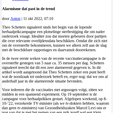
Alarmisme dat past in de trend
door
Anton
|
11 okt 2022, 07:10
Theo Schetters signaleert sinds het begin van de lopende
herhaalprikcampagne een plotselinge sterftestijging die om nader
onderzoek vraagt. Idealiter zou dat moeten gebeuren door partijen
die over relevante overlijdensdata beschikken. Omdat die zich niet
om de oversterfte bekommeren, kunnen we alleen zelf aan de slag
met de beschikbare rapportages en daarvanuit doorrekenen.
In de twee eerste weken van de recente vaccinatiecampagne is de
oversterfte gestegen van 5 naar ca. 35 mensen per dag. Schetters
signaleert terecht dat dit een zeer alarmerend gegeven is. In dit
artikel wordt aangetoond dat Theo Schetters zeker een punt heeft
wat de noodzaak tot onderzoek betreft en, erger nog: dat we ons al
anderhalf jaar in die alarmerende situatie bevinden.
Voor iedereen die de vaccinaties met argusogen volgt, zitten we
midden in een spannend experiment. Op 19 september is de
campagne voor herhaalprikken gestart. Afgelopen weekend, op 8-
10-’22, verzekerde TV-minister (als we tv-dokters hebben, waarom
dan geen tv-ministers) van Gezondheidszaken Marcel Levi ons er
nog van dat je met het nemen van een prik jezelf wel een klein