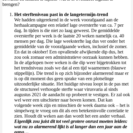
brengen?
Het sterfteniveau past in de langetermijn-trend
We hadden uitgerekend in de week voorafgaand aan de
herhaalcampagne een relatief lage oversterfte van ca. 7 per
dag. In tijden is die niet zo laag geweest. De gemiddelde
oversterfte per week is de laatste 20 weken namelijk ca. 40
mensen per dag. Die lage weeksterfte lag dus ver onder het
gemiddelde van de voorafgaande weken, inclusief de zomer.
En dat in oktober! Een opvallende afwijkende dip dus, het
zou ook zomaar een administratieve oorzaak kunnen hebben.
In de afgelopen twee weken is die dip weer bijgetrokken tot
het trendniveau zoals we dat al een tijd waarnemen (blauwe
stippellijn). Die trend is op zich bijzonder alarmerend maar er
is op dit moment dus geen sprake van een plotselinge
uitzonderlijke situatie. Het huidige niveau loopt in de pas met
de structureel verhoogde sterfte waar virusvaria al sinds
augustus 2021 de aandacht op probeert te vestigen. Er zal ook
wel weer een uitschieter naar boven komen. Dat kan
volgende week zijn en misschien de week daarna ook – het is
simpelweg te vroeg om dit als een betekenisvolle correlatie te
zien. Houdt dit weken aan dan wordt het een ander verhaal.
Eigenlijk zou juist dit tot veel grotere onrust moeten leiden:
wat nu zo alarmerend lijkt is al langer dan een jaar aan de
gang…