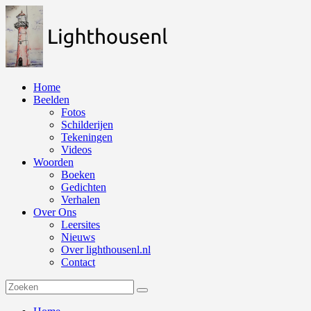
Naar
de
inhoud
springen
Home
Beelden
Fotos
Schilderijen
Tekeningen
Videos
Woorden
Boeken
Gedichten
Verhalen
Over Ons
Leersites
Nieuws
Over lighthousenl.nl
Contact