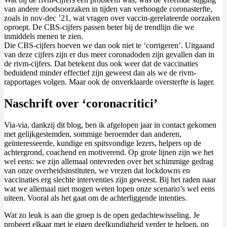
van andere doodsoorzaken in tijden van verhoogde coronasterfte,
zoals in nov-dec ’21, wat vragen over vaccin-gerelateerde oorzaken
oproept. De CBS-cijfers passen beter bij de trendlijn die we
inmiddels menen te zien.
Die CBS-cijfers hoeven we dan ook niet te ‘corrigeren’. Uitgaand
van deze cijfers zijn er dus meer coronadoden zijn gevallen dan in
de rivm-cijfers. Dat betekent dus ook weer dat de vaccinaties
beduidend minder effectief zijn geweest dan als we de rivm-
rapportages volgen. Maar ook de onverklaarde oversterfte is lager.
Naschrift over ‘coronacritici’
Via-via, dankzij dit blog, ben ik afgelopen jaar in contact gekomen
met gelijkgestemden, sommige beroemder dan anderen,
geïnteresseerde, kundige en spitsvondige lezers, helpers op de
achtergrond, coachend en motiverend. Op grote lijnen zijn we het
wel eens: we zijn allemaal ontevreden over het schimmige gedrag
van onze overheidsinstituten, we vrezen dat lockdowns en
vaccinaties erg slechte interventies zijn geweest. Bij het raden naar
wat we allemaal niet mogen weten lopen onze scenario’s wel eens
uiteen. Vooral als het gaat om de achterliggende intenties.
Wat zo leuk is aan die groep is de open gedachtewisseling. Je
probeert elkaar met je eigen deelkundigheid verder te helpen, op