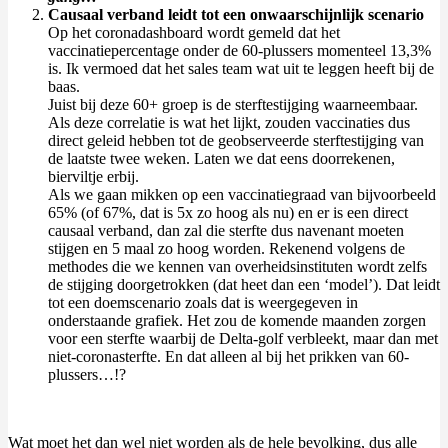
Causaal verband leidt tot een onwaarschijnlijk scenario
Op het coronadashboard wordt gemeld dat het
vaccinatiepercentage onder de 60-plussers momenteel 13,3%
is. Ik vermoed dat het sales team wat uit te leggen heeft bij de
baas.
Juist bij deze 60+ groep is de sterftestijging waarneembaar.
Als deze correlatie is wat het lijkt, zouden vaccinaties dus
direct geleid hebben tot de geobserveerde sterftestijging van
de laatste twee weken. Laten we dat eens doorrekenen,
bierviltje erbij.
Als we gaan mikken op een vaccinatiegraad van bijvoorbeeld
65% (of 67%, dat is 5x zo hoog als nu) en er is een direct
causaal verband, dan zal die sterfte dus navenant moeten
stijgen en 5 maal zo hoog worden. Rekenend volgens de
methodes die we kennen van overheidsinstituten wordt zelfs
de stijging doorgetrokken (dat heet dan een ‘model’). Dat leidt
tot een doemscenario zoals dat is weergegeven in
onderstaande grafiek. Het zou de komende maanden zorgen
voor een sterfte waarbij de Delta-golf verbleekt, maar dan met
niet-coronasterfte. En dat alleen al bij het prikken van 60-
plussers…!?
Wat moet het dan wel niet worden als de hele bevolking, dus alle