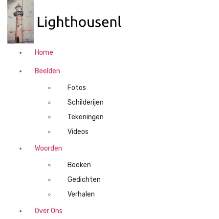
N
a
a
r
d
Home
e
i
Beelden
n
Fotos
h
o
Schilderijen
u
Tekeningen
d
Videos
s
p
Woorden
r
Boeken
i
n
Gedichten
g
Verhalen
e
n
Over Ons