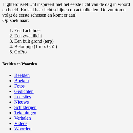
LightHouseNL.nl inspireert met het eerste licht van de dag in woord
en beeld! En laat haar licht schijnen op actualiteiten. De vuurtoren
volgt de eerste schetsen en komt er aan!
Op zoek naar:
Een Lichtboei
Een zwaailicht
Een bult grond (terp)
Betonpijp (1 m.x 0,55)
GoPro
Beelden en Woorden
Beelden
Boeken
Fotos
Gedichten
Leersites
Nieuws
Schilderijen
Tekeningen
Verhalen
Videos
Woorden