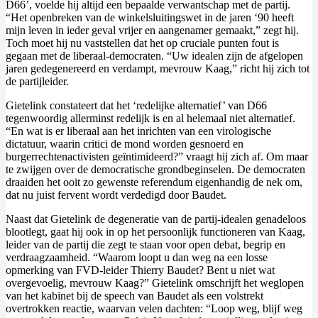
D66’, voelde hij altijd een bepaalde verwantschap met de partij.
“Het openbreken van de winkelsluitingswet in de jaren ‘90 heeft
mijn leven in ieder geval vrijer en aangenamer gemaakt,” zegt hij.
Toch moet hij nu vaststellen dat het op cruciale punten fout is
gegaan met de liberaal-democraten. “Uw idealen zijn de afgelopen
jaren gedegenereerd en verdampt, mevrouw Kaag,” richt hij zich tot
de partijleider.
Gietelink constateert dat het ‘redelijke alternatief’ van D66
tegenwoordig allerminst redelijk is en al helemaal niet alternatief.
“En wat is er liberaal aan het inrichten van een virologische
dictatuur, waarin critici de mond worden gesnoerd en
burgerrechtenactivisten geïntimideerd?” vraagt hij zich af. Om maar
te zwijgen over de democratische grondbeginselen. De democraten
draaiden het ooit zo gewenste referendum eigenhandig de nek om,
dat nu juist fervent wordt verdedigd door Baudet.
Naast dat Gietelink de degeneratie van de partij-idealen genadeloos
blootlegt, gaat hij ook in op het persoonlijk functioneren van Kaag,
leider van de partij die zegt te staan voor open debat, begrip en
verdraagzaamheid. “Waarom loopt u dan weg na een losse
opmerking van FVD-leider Thierry Baudet? Bent u niet wat
overgevoelig, mevrouw Kaag?” Gietelink omschrijft het weglopen
van het kabinet bij de speech van Baudet als een volstrekt
overtrokken reactie, waarvan velen dachten: “Loop weg, blijf weg