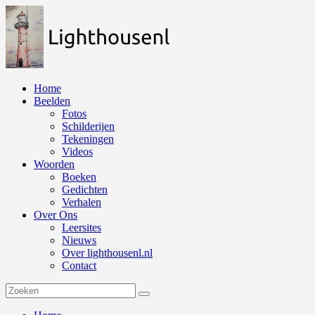
Naar
de
inhoud
springen
Home
Beelden
Fotos
Schilderijen
Tekeningen
Videos
Woorden
Boeken
Gedichten
Verhalen
Over Ons
Leersites
Nieuws
Over lighthousenl.nl
Contact