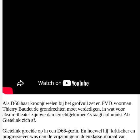
Als D66 haar kroonjuwelen bij het grofvuil zet en FVD-voorman
Thierry Baudet de grondrechten moet verdedigen, in wat voor
absurd theater zijn we dan terechtgekomen? vraagt columnist Ab
Gietelink zich af.
Gietelink groeide op in een D66-gezin. En hoewel hij ‘kritischer en
progressiever was dan de vrijzinnige middenklasse-moraal van