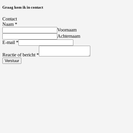
Graag kom ik in contact
Contact
Naam
*
Voornaam
Achternaam
E-mail
*
Reactie of bericht
*
Verstuur