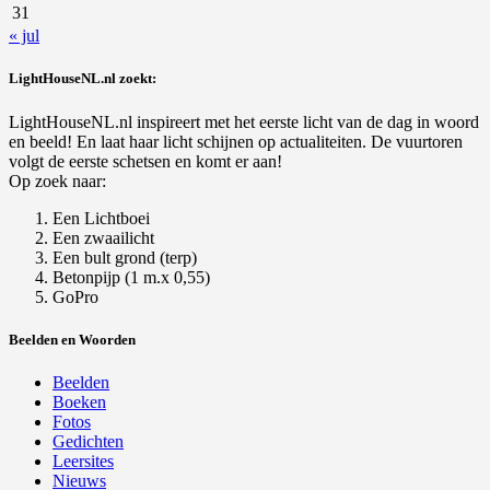
31
« jul
LightHouseNL.nl zoekt:
LightHouseNL.nl inspireert met het eerste licht van de dag in woord
en beeld! En laat haar licht schijnen op actualiteiten. De vuurtoren
volgt de eerste schetsen en komt er aan!
Op zoek naar:
Een Lichtboei
Een zwaailicht
Een bult grond (terp)
Betonpijp (1 m.x 0,55)
GoPro
Beelden en Woorden
Beelden
Boeken
Fotos
Gedichten
Leersites
Nieuws