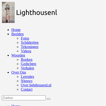
Naar
de
inhoud
springen
Home
Beelden
Fotos
Schilderijen
Tekeningen
Videos
Woorden
Boeken
Gedichten
Verhalen
Over Ons
Leersites
Nieuws
Over lighthousenl.nl
Contact