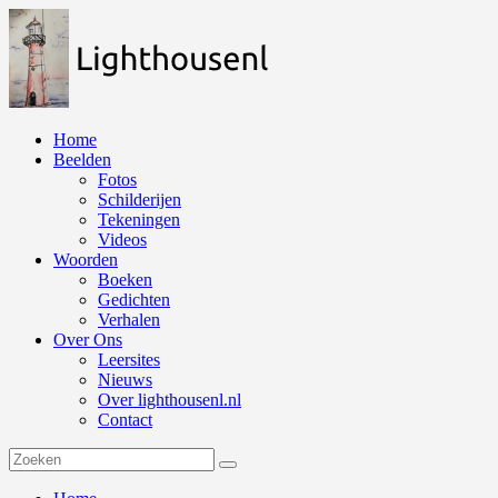
Naar
de
inhoud
springen
Home
Beelden
Fotos
Schilderijen
Tekeningen
Videos
Woorden
Boeken
Gedichten
Verhalen
Over Ons
Leersites
Nieuws
Over lighthousenl.nl
Contact