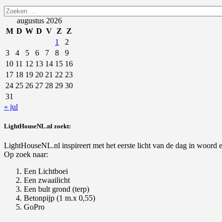
Zoeken
naar:
augustus 2026
M
D
W
D
V
Z
Z
1
2
3
4
5
6
7
8
9
10
11
12
13
14
15
16
17
18
19
20
21
22
23
24
25
26
27
28
29
30
31
« jul
LightHouseNL.nl zoekt:
LightHouseNL.nl inspireert met het eerste licht van de dag in woord en
Op zoek naar:
Een Lichtboei
Een zwaailicht
Een bult grond (terp)
Betonpijp (1 m.x 0,55)
GoPro