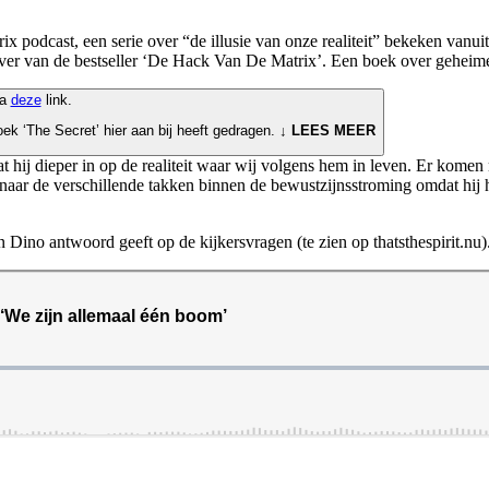
podcast, een serie over “de illusie van onze realiteit” bekeken vanuit v
rijver van de bestseller ‘De Hack Van De Matrix’. Een boek over gehe
ia
deze
link.
oek ‘The Secret’ hier aan bij heeft gedragen.
↓ LEES MEER
aat hij dieper in op de realiteit waar wij volgens hem in leven. Er kom
o naar de verschillende takken binnen de bewustzijnsstroming omdat hij 
Dino antwoord geeft op de kijkersvragen (te zien op thatsthespirit.nu). 