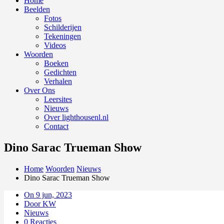
Home
Beelden
Fotos
Schilderijen
Tekeningen
Videos
Woorden
Boeken
Gedichten
Verhalen
Over Ons
Leersites
Nieuws
Over lighthousenl.nl
Contact
Dino Sarac Trueman Show
Home
Woorden
Nieuws
Dino Sarac Trueman Show
On 9 jun, 2023
Door KW
Nieuws
0 Reacties