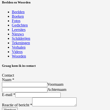
Beelden en Woorden
Beelden
Boeken
Fotos
Gedichten
Leersites
Nieuws
Schilderijen
Tekeningen
Verhalen
Videos
Woorden
Graag kom ik in contact
Contact
Naam
*
Voornaam
Achternaam
E-mail
*
Reactie of bericht
*
Verstuur