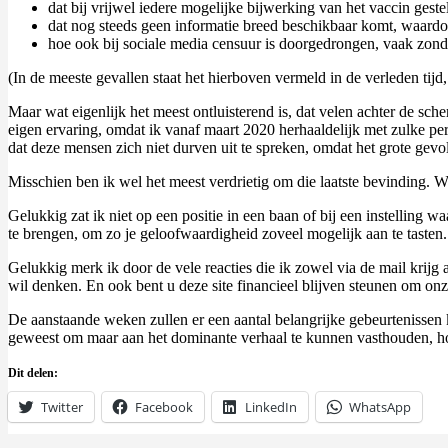
dat bij vrijwel iedere mogelijke bijwerking van het vaccin gestel
dat nog steeds geen informatie breed beschikbaar komt, waardoo
hoe ook bij sociale media censuur is doorgedrongen, vaak zonder
(In de meeste gevallen staat het hierboven vermeld in de verleden tijd,
Maar wat eigenlijk het meest ontluisterend is, dat velen achter de sch
eigen ervaring, omdat ik vanaf maart 2020 herhaaldelijk met zulke per
dat deze mensen zich niet durven uit te spreken, omdat het grote gev
Misschien ben ik wel het meest verdrietig om die laatste bevinding.
Gelukkig zat ik niet op een positie in een baan of bij een instelling w
te brengen, om zo je geloofwaardigheid zoveel mogelijk aan te tasten. 
Gelukkig merk ik door de vele reacties die ik zowel via de mail krijg 
wil denken. En ook bent u deze site financieel blijven steunen om onz
De aanstaande weken zullen er een aantal belangrijke gebeurtenisse
geweest om maar aan het dominante verhaal te kunnen vasthouden, h
Dit delen:
Twitter
Facebook
LinkedIn
WhatsApp