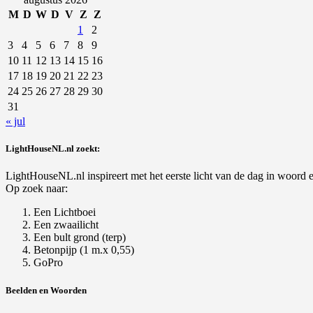
M
D
W
D
V
Z
Z
1
2
3
4
5
6
7
8
9
10
11
12
13
14
15
16
17
18
19
20
21
22
23
24
25
26
27
28
29
30
31
« jul
LightHouseNL.nl zoekt:
LightHouseNL.nl inspireert met het eerste licht van de dag in woord en
Op zoek naar:
Een Lichtboei
Een zwaailicht
Een bult grond (terp)
Betonpijp (1 m.x 0,55)
GoPro
Beelden en Woorden