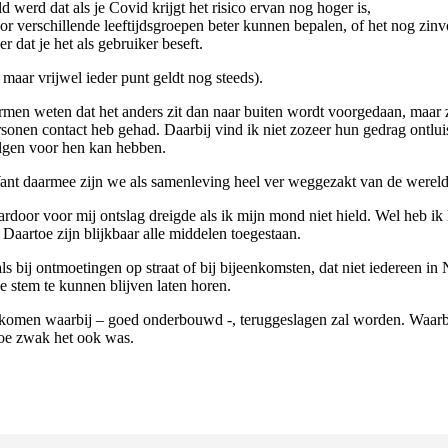
d werd dat als je Covid krijgt het risico ervan nog hoger is,
r verschillende leeftijdsgroepen beter kunnen bepalen, of het nog zinv
 dat je het als gebruiker beseft.
 maar vrijwel ieder punt geldt nog steeds).
ermen weten dat het anders zit dan naar buiten wordt voorgedaan, maar z
sonen contact heb gehad. Daarbij vind ik niet zozeer hun gedrag ontluis
olgen voor hen kan hebben.
 Want daarmee zijn we als samenleving heel ver weggezakt van de were
aardoor voor mij ontslag dreigde als ik mijn mond niet hield. Wel heb ik
Daartoe zijn blijkbaar alle middelen toegestaan.
als bij ontmoetingen op straat of bij bijeenkomsten, dat niet iedereen i
e stem te kunnen blijven laten horen.
n komen waarbij – goed onderbouwd -, teruggeslagen zal worden. Waarb
oe zwak het ook was.