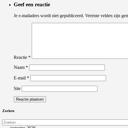
Geef een reactie
Je e-mailadres wordt niet gepubliceerd.
Vereiste velden zijn g
Reactie
*
Naam
*
E-mail
*
Site
Zoeken
Zoeken
naar:
augustus 2026