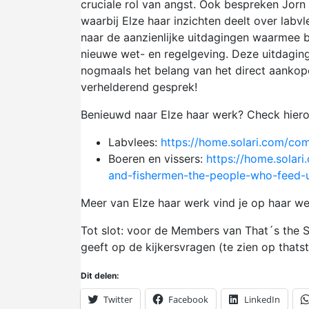
cruciale rol van angst. Ook bespreken Jorn
waarbij Elze haar inzichten deelt over labvl
naar de aanzienlijke uitdagingen waarmee 
nieuwe wet- en regelgeving. Deze uitdagi
nogmaals het belang van het direct aankope
verhelderend gesprek!
Benieuwd naar Elze haar werk? Check hiero
Labvlees:
https://home.solari.com/co
Boeren en vissers:
https://home.solar
and-fishermen-the-people-who-feed-u
Meer van Elze haar werk vind je op haar we
Tot slot: voor de Members van That´s the Sp
geeft op de kijkersvragen (te zien op thatsthe
Dit delen:
Twitter
Facebook
LinkedIn