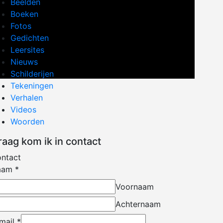
Beelden
Boeken
Fotos
Gedichten
Leersites
Nieuws
Schilderijen
Tekeningen
Verhalen
Videos
Woorden
raag kom ik in contact
ntact
aam
*
Voornaam
Achternaam
mail
*