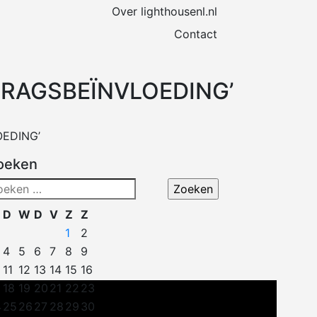
Over lighthousenl.nl
Contact
RAGSBEÏNVLOEDING’
EDING’
oeken
eken
ar:
D
W
D
V
Z
Z
1
2
4
5
6
7
8
9
11
12
13
14
15
16
18
19
20
21
22
23
4
25
26
27
28
29
30