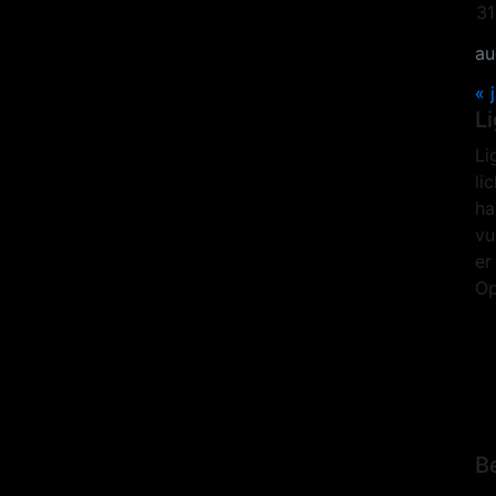
31
au
« j
L
Li
li
ha
vu
er
Op
B