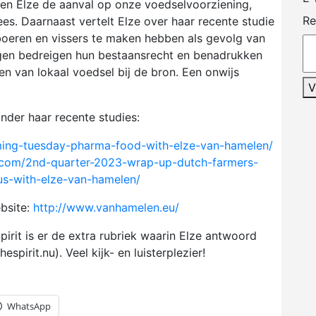
 en Elze de aanval op onze voedselvoorziening,
Re
ees. Daarnaast vertelt Elze over haar recente studie
boeren en vissers te maken hebben als gevolg van
ngen bedreigen hun bestaansrecht en benadrukken
n van lokaal voedsel bij de bron. Een onwijs
V
nder haar recente studies:
ming-tuesday-pharma-food-with-elze-van-hamelen/
i.com/2nd-quarter-2023-wrap-up-dutch-farmers-
s-with-elze-van-hamelen/
bsite:
http://www.vanhamelen.eu/
irit is er de extra rubriek waarin Elze antwoord
spirit.nu). Veel kijk- en luisterplezier!
WhatsApp