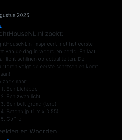
gustus 2026
ul
ightHouseNL.nl zoekt:
ghtHouseNL.nl inspireert met het eerste
cht van de dag in woord en beeld! En laat
ar licht schijnen op actualiteiten. De
urtoren volgt de eerste schetsen en komt
 aan!
 zoek naar:
Een Lichtboei
Een zwaailicht
Een bult grond (terp)
Betonpijp (1 m.x 0,55)
GoPro
eelden en Woorden