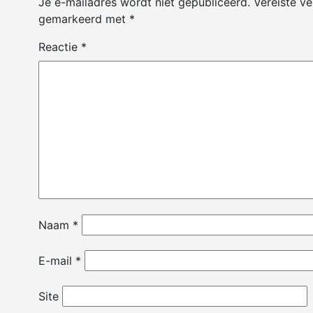
Je e-mailadres wordt niet gepubliceerd.
Vereiste ve
gemarkeerd met
*
Reactie
*
Naam
*
E-mail
*
Site