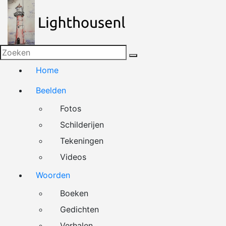
Naar
de
inhoud
springen
Home
Beelden
Fotos
Schilderijen
Tekeningen
Videos
Woorden
Boeken
Gedichten
Verhalen