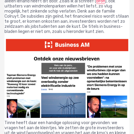
alleen Ierland heeft dit door.
Zoals ik al schreef (
Bron
), ook
uitbaters van windmolenparken willen het liefst, zo vlug
mogelijk, het zinkende schip verlaten. Denk aan de familie
Colruyt.
De subsidies zijn geïnd, het financieel risico wordt stilaan
te groot, er komen onkosten aan, investeerders worden net zo
zeldzaam als jobstudenten aan de kust.
De titels in business-
bladen liegen er niet om, zoals u hieronder kunt zien.
Tinne heeft daar een handige oplossing voor gevonden: we
vragen het aan de kleintjes. We zetten de grote investeerders
uit de wind (woordspeling) en vragen het aan de kmo’s en kleine