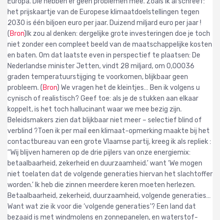
Europa. Die hebben er geen problemen mee. Zoals ik al schreef:
het prijskaartje van de Europese klimaatdoelstellingen tegen
2030 is één biljoen euro per jaar. Duizend miljard euro per jaar !
(
Bron
)
Ik zou al denken: dergelijke grote investeringen doe je toch
niet zonder een compleet beeld van de maatschappelijke kosten
en baten.
Om dat laatste even in perspectief te plaatsen: De
Nederlandse minister Jetten, vindt 28 miljard, om 0,00036
graden temperatuurstijging te voorkomen, blijkbaar geen
probleem. (
Bron
) We vragen het de kleintjes…
Ben ik volgens u
cynisch of realistisch?
Geef toe: als je de stukken aan elkaar
koppelt, is het toch hallucinant waar we mee bezig zijn.
Beleidsmakers zien dat blijkbaar niet meer – selectief blind of
verblind ?Toen ik per mail een klimaat-opmerking maakte bij het
contactbureau van een grote Vlaamse partij, kreeg ik als repliek :
‘‘Wij blijven hameren op de drie pijlers van onze energiemix:
betaalbaarheid, zekerheid en duurzaamheid.’ want ‘We mogen
niet toelaten dat de volgende generaties hiervan het slachtoffer
worden.’
Ik heb die zinnen meerdere keren moeten herlezen.
Betaalbaarheid, zekerheid, duurzaamheid, volgende generaties…
Want wat zie ik voor die ‘volgende generaties’? Een land dat
bezaaid is met windmolens en zonnepanelen, en waterstof-