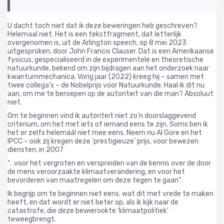
U dacht toch niet dat ik deze beweringen heb geschreven?
Helemaal niet.
Het is een tekstfragment, dat letterlijk
overgenomen is, uit de Arlington speech, op 8 mei 2023
uitgesproken, door John Francis Clauser. Dat is een Amerikaanse
fysicus, gespecialiseerd in de experimentele en theoretische
natuurkunde, bekend om zijn bijdragen aan het onderzoek naar
kwantummechanica. Vorig jaar (2022) kreeg hij – samen met
twee collega’s – de Nobelprijs voor Natuurkunde.
Haal ik dit nu
aan, om me te beroepen op de autoriteit van die man? Absoluut
niet.
Om te beginnen vind ik autoriteit niet zo’n doorslaggevend
criterium, om het met iets of iemand eens te zijn. Soms ben ik
het er zelfs helemáál niet mee eens. Neem nu Al Gore en het
IPCC – ook zij kregen deze ‘prestigieuze’ prijs, voor bewezen
diensten, in 2007
“…voor het vergroten en verspreiden van de kennis over de door
de mens veroorzaakte klimaatverandering, en voor het
bevorderen van maatregelen om deze tegen te gaan”.
Ik begrijp om te beginnen niet eens, wat dit met vrede te maken
heeft, en dat wordt er niet beter op, als ik kijk naar de
catastrofe, die deze bewierookte ‘klimaatpolitiek’
teweegbrengt.