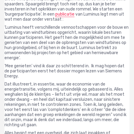
spaarders. Spaargeld brengt toch niet op, dus kan je beter
investeren in het opkrikken van oude rommel. We starten een
‘burgerparticipatie’.
In een
publicatie
van Luminus legt men uit
wat men daar onder verstaat :
‘Luminus heeft verschillende vennootschappen voor de bouw en
uitbating van windturbines opgericht, waarin lokale besturen
kunnen participeren. Het geeft hen de mogelijkheid om mee te
genieten van een deel van de opbrengsten van windturbines op
hun grondgebied, of bij hen in de buurt. Luminus betrekt zo
omwonenden bij projecten op het gebied van hernieuwbare
energie’.
‘Mee genieten’ vind ik daar zo schitterend in.
Ik mag hopen dat
de participanten eerst het dossier mogen lezen van Siemens
Energy.
Dat illustreert, in essentie, waar de economie van de
energietransitie, volgens mij, uiteindelijk op gebaseerd is. Alles
weghalen bij de kleintjes – liefst uit vrije wil, maar als het moet
onder dwang – en heel dat kapitaal versluizen, naar sinistere
rekeningen, in niet te controleren zones. Toen ik, lang geleden,
voor het eerst las van ‘complotdenkers’ en ik citeer “die de idee
aanhangen dat een groep enkelingen de wereld regeren” vond ik
dit onzin, maar ik denk dat we inderdaad, langs om meer, die
richting uit gaan.
Alles begint met een overheid, die zich laat inpakken of