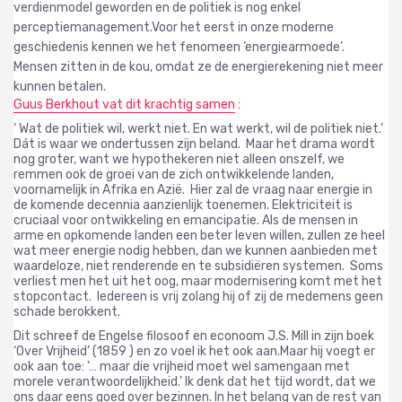
verdienmodel geworden en de politiek is nog enkel
perceptiemanagement.
Voor het eerst in onze moderne
geschiedenis kennen we het fenomeen ‘energiearmoede’.
Mensen zitten in de kou, omdat ze de energierekening niet meer
kunnen betalen.
Guus Berkhout vat dit krachtig samen
:
‘ Wat de politiek wil, werkt niet. En wat werkt, wil de politiek niet.’
Dát is waar we ondertussen zijn beland.
Maar het drama wordt
nog groter, want we hypothekeren niet alleen onszelf, we
remmen ook de groei van de zich ontwikkelende landen,
voornamelijk in Afrika en Azië.
Hier zal de vraag naar energie in
de komende decennia aanzienlijk toenemen.
Elektriciteit is
cruciaal voor ontwikkeling en emancipatie.
Als de mensen in
arme en opkomende landen een beter leven willen, zullen ze heel
wat meer energie nodig hebben, dan we kunnen aanbieden met
waardeloze, niet renderende en te subsidiëren systemen.
Soms
verliest men het uit het oog, maar modernisering komt met het
stopcontact.
Iedereen is vrij zolang hij of zij de medemens geen
schade berokkent.
Dit schreef de Engelse filosoof en econoom J.S. Mill in zijn boek
‘Over Vrijheid’ (1859 ) en zo voel ik het ook aan.
Maar hij voegt er
ook aan toe:
‘… maar die vrijheid moet wel samengaan met
morele verantwoordelijkheid.’
Ik denk dat het tijd wordt, dat we
ons daar eens goed over bezinnen.
In het belang van de rest van