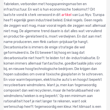
fabrieken, verbonden met hoogspanningsmasten en
infrastructuur. En wat is hun economische toekomst?
Dit
laatste vond ik sterk verwoord in dit
artikel
van Luc Nys: ‘Europa
heeft eigenlijk geen industrieel beleid. Enkel regels. Geen regels
die zeggen wat mag, maar vooral regels die zeggen wat allemaal
niet mag. De algemene trend daarin is dat alles wat vervuilend
en productie-gerelateerd is, moet verdwijnen. En dat aan met
name produceren, een flink carbon-prijskaartje hangt.
Decarbonisatie is immers de enige strategie die wel
geformuleerd is. De EU beweert bij hoog en laag dat
decarbonisatie niet hoeft te leiden tot de-industrialisatie. Er
komen immers allemaal fantastische, goedbetaalde jobs voor
bij, en nieuwe hoogtechnologische bedrijven. Die krijgen dan
hopen subsidies om overal toxische glasplaten in te schroeven.
En voor warmtepompen, elektrische auto’s en hoogst beperkt
recycleerbare windmolens. Want ja, men kan tegenwoordig
composiet dan wel recycleren, maar de herbruikbaarheid van
windmolens/wieken is erg beperkt.’ Op een minimum aan
rationaliteit hoef je niet langer te rekenen, want ook
wetenschap heeft tegenwoordig een kleur. Het klimaat is een