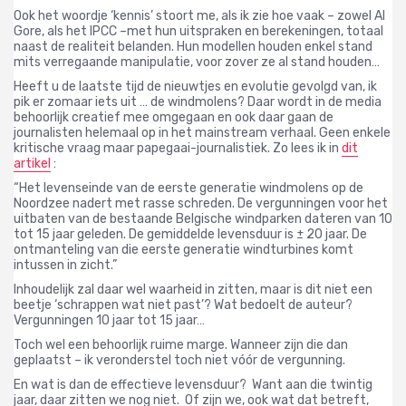
Ook het woordje ‘kennis’ stoort me, als ik zie hoe vaak – zowel Al
Gore, als het IPCC –
met hun uitspraken en berekeningen, totaal
naast de realiteit belanden. Hun modellen houden enkel stand
mits verregaande manipulatie, voor zover ze al stand houden…
Heeft u de laatste tijd de nieuwtjes en evolutie gevolgd van, ik
pik er zomaar iets uit … de windmolens? Daar wordt in de media
behoorlijk creatief mee omgegaan en ook daar gaan de
journalisten helemaal op in het mainstream verhaal. Geen enkele
kritische vraag maar papegaai-journalistiek. Zo lees ik in
dit
artikel
:
“Het levenseinde van de eerste generatie windmolens op de
Noordzee nadert met rasse schreden. De vergunningen voor het
uitbaten van de bestaande Belgische windparken dateren van 10
tot 15 jaar geleden. De gemiddelde levensduur is ± 20 jaar. De
ontmanteling van die eerste generatie windturbines komt
intussen in zicht.”
Inhoudelijk zal daar wel waarheid in zitten, maar is dit niet een
beetje ‘schrappen wat niet past’? Wat bedoelt de auteur?
Vergunningen 10 jaar tot 15 jaar…
Toch wel een behoorlijk ruime marge.
Wanneer zijn die dan
geplaatst – ik veronderstel toch niet vóór de vergunning.
En wat is dan de effectieve levensduur?
Want aan die twintig
jaar, daar zitten we nog niet.
Of zijn we, ook wat dat betreft,