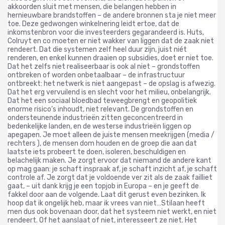
akkoorden sluit met mensen, die belangen hebben in
hernieuwbare brandstoffen – de andere bronnen sta je niet meer
toe.
Deze gedwongen winkelnering leidt ertoe, dat de
inkomstenbron voor die investeerders gegarandeerd is. Huts,
Colruyt en co moeten er niet wakker van liggen dat de zaak niet
rendeert. Dat die systemen zelf heel duur zijn, juist niét
renderen, en enkel kunnen draaien op subsidies, doet er niet toe.
Dat het zelfs niet realiseerbaar is ook al niet – grondstoffen
ontbreken of worden onbetaalbaar – de infrastructuur
ontbreekt: het netwerk is niet aangepast – de opslag is afwezig.
Dat het erg vervuilend is en slecht voor het milieu, onbelangrijk.
Dat het een sociaal bloedbad teweegbrengt en geopolitiek
enorme risico’s inhoudt, niet relevant. De grondstoffen en
ondersteunende industrieën zitten geconcentreerd in
bedenkelijke landen, en de westerse industrieën liggen op
apegapen.
Je moet alleen de juiste mensen meekrijgen (media /
rechters ), de mensen dom houden en de groep die aan dat
laatste iets probeert te doen, isoleren, beschuldigen en
belachelijk maken. Je zorgt ervoor dat niemand de andere kant
op mag gaan: je schaft inspraak af, je schaft inzicht af, je schaft
controle af. Je zorgt dat je voldoende ver zit als de zaak failliet
gaat, – uit dank krijg je een topjob in Europa – en je geeft de
fakkel door aan de volgende.
Laat dit gerust even bezinken. Ik
hoop dat ik ongelijk heb, maar ik vrees van niet…
Stilaan heeft
men dus ook bovenaan door, dat het systeem niet werkt, en niet
rendeert.
Of het aanslaat of niet, interesseert ze niet. Het