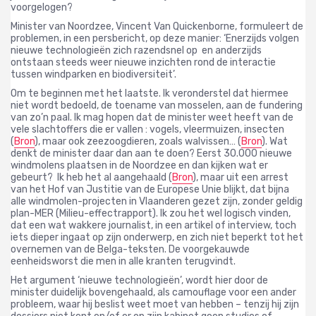
voorgelogen?
Minister van Noordzee, Vincent Van Quickenborne, formuleert de
problemen, in een persbericht, op deze manier:
‘Enerzijds volgen
nieuwe technologieën zich razendsnel op
en anderzijds
ontstaan steeds weer nieuwe inzichten
rond de interactie
tussen windparken en biodiversiteit’.
Om te beginnen met het laatste.
Ik veronderstel dat hiermee
niet wordt bedoeld, de toename van mosselen, aan de fundering
van zo’n paal. Ik mag hopen dat de minister weet heeft van de
vele slachtoffers die er vallen : vogels, vleermuizen, insecten
(
Bron
), maar ook zeezoogdieren, zoals walvissen… (
Bron
).
Wat
denkt de minister daar dan aan te doen?
Eerst 30.000 nieuwe
windmolens plaatsen in de Noordzee en dan kijken wat er
gebeurt?
Ik heb het al aangehaald (
Bron
), maar uit een arrest
van het Hof van Justitie van de Europese Unie blijkt, dat bijna
alle windmolen-projecten in Vlaanderen gezet zijn, zonder geldig
plan-MER (Milieu-effectrapport).
Ik zou het wel logisch vinden,
dat een wat wakkere journalist, in een artikel of interview, toch
iets dieper ingaat op zijn onderwerp, en zich niet beperkt tot het
overnemen van de Belga-teksten. De voorgekauwde
eenheidsworst die men in alle kranten terugvindt.
Het argument ‘nieuwe technologieën’, wordt hier door de
minister duidelijk bovengehaald, als camouflage voor een ander
probleem, waar hij beslist weet moet van hebben – tenzij hij zijn