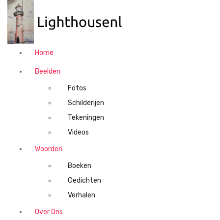
N
a
a
r
d
Home
e
i
Beelden
n
Fotos
h
o
Schilderijen
u
Tekeningen
d
Videos
s
p
Woorden
r
Boeken
i
n
Gedichten
g
Verhalen
e
n
Over Ons