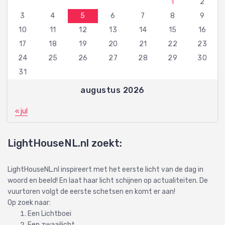
1
2
3
4
5
6
7
8
9
10
11
12
13
14
15
16
17
18
19
20
21
22
23
24
25
26
27
28
29
30
31
augustus 2026
« jul
LightHouseNL.nl zoekt:
LightHouseNL.nl inspireert met het eerste licht van de dag in
woord en beeld! En laat haar licht schijnen op actualiteiten. De
vuurtoren volgt de eerste schetsen en komt er aan!
Op zoek naar:
Een Lichtboei
Een zwaailicht