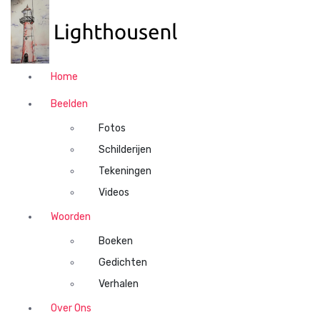
N
a
a
r
d
Home
e
i
Beelden
n
Fotos
h
o
Schilderijen
u
Tekeningen
d
Videos
s
p
Woorden
r
Boeken
i
n
Gedichten
g
Verhalen
e
n
Over Ons