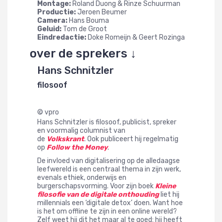
Montage:
Roland Duong & Rinze Schuurman
Productie:
Jeroen Beumer
Camera:
Hans Bouma
Geluid:
Tom de Groot
Eindredactie:
Doke Romeijn & Geert Rozinga
over de sprekers ↓
Hans Schnitzler
filosoof
©
vpro
Hans Schnitzler is filosoof, publicist, spreker
en voormalig columnist van
de
Volkskrant
. Ook publiceert hij regelmatig
op
Follow the Money
.
De invloed van digitalisering op de alledaagse
leefwereld is een centraal thema in zijn werk,
evenals ethiek, onderwijs en
burgerschapsvorming. Voor zijn boek
Kleine
filosofie van de digitale onthouding
liet hij
millennials een ‘digitale detox’ doen. Want hoe
is het om offline te zijn in een online wereld?
Zelf weet hij dit het maar al te goed: hij heeft