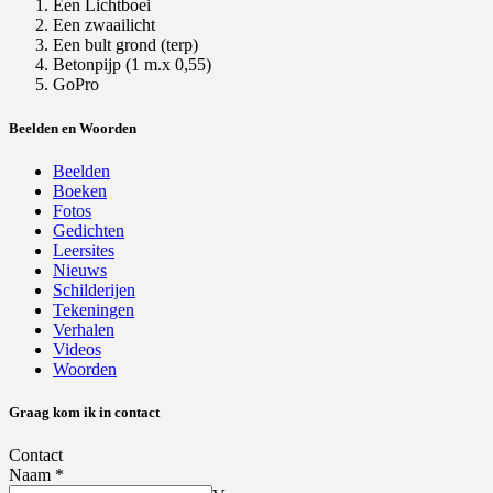
Een Lichtboei
Een zwaailicht
Een bult grond (terp)
Betonpijp (1 m.x 0,55)
GoPro
Beelden en Woorden
Beelden
Boeken
Fotos
Gedichten
Leersites
Nieuws
Schilderijen
Tekeningen
Verhalen
Videos
Woorden
Graag kom ik in contact
Contact
Naam
*