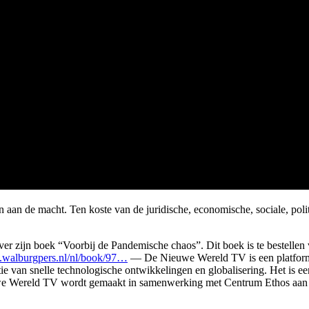
 aan de macht. Ten koste van de juridische, economische, sociale, pol
er zijn boek “Voorbij de Pandemische chaos”. Dit boek is te bestellen 
.walburgpers.nl/nl/book/97…
— De Nieuwe Wereld TV is een platform da
e van snelle technologische ontwikkelingen en globalisering. Het is e
uwe Wereld TV wordt gemaakt in samenwerking met Centrum Ethos aan 