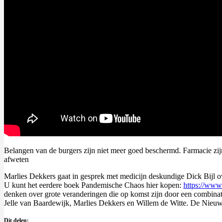
Belangen van de burgers zijn niet meer goed beschermd. Farmacie zijn
afweten
Marlies Dekkers gaat in gesprek met medicijn deskundige Dick Bijl ov
U kunt het eerdere boek Pandemische Chaos hier kopen:
https://www
denken over grote veranderingen die op komst zijn door een combinati
Jelle van Baardewijk, Marlies Dekkers en Willem de Witte. De Nie
Dit delen: