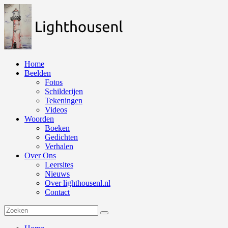
Naar
de
inhoud
springen
Home
Beelden
Fotos
Schilderijen
Tekeningen
Videos
Woorden
Boeken
Gedichten
Verhalen
Over Ons
Leersites
Nieuws
Over lighthousenl.nl
Contact