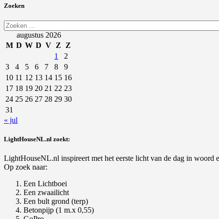
Zoeken
Zoeken
naar:
augustus 2026
M
D
W
D
V
Z
Z
1
2
3
4
5
6
7
8
9
10
11
12
13
14
15
16
17
18
19
20
21
22
23
24
25
26
27
28
29
30
31
« jul
LightHouseNL.nl zoekt:
LightHouseNL.nl inspireert met het eerste licht van de dag in woord en
Op zoek naar:
Een Lichtboei
Een zwaailicht
Een bult grond (terp)
Betonpijp (1 m.x 0,55)
GoPro