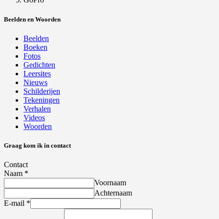
Beelden en Woorden
Beelden
Boeken
Fotos
Gedichten
Leersites
Nieuws
Schilderijen
Tekeningen
Verhalen
Videos
Woorden
Graag kom ik in contact
Contact
Naam
*
Voornaam
Achternaam
E-mail
*