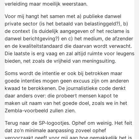
verleiding maar moeilijk weerstaan.
Voor mij hangt het samen met a) publieke danwel
private sector (is het betaald van belastinggeld?), b)
de context (is duidelijk aangegeven of het reclame is
danwel berichtgeving?) en c) het medium, de afzender
en de kwaliteitstandaard die daarvan wordt verwacht.
Die laatste is erg vaag en zal altijd ruimte voor leugens
bieden, net zoals de vrijheid van meningsuiting.
Soms wordt de intentie er ook bij betrokken maar
goede intenties mogen geen excuus zijn om anderen
kwaad te berokkenen. De journalistieke code denkt
daar anders over: die probeert mensen kapot te
maken uit naam van het goede doel, zoals we in het
Zembla-voorbeeld zullen zien.
Terug naar de SP-logootjes. Ophef om weinig. Het feit
dat zo’n minimale aanpassing zoveel ophef
veroorzaakt geeft voor mij aan hoe gemakkelijk het is