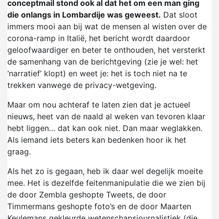
conceptmail stond ook al dat het om een man ging
die onlangs in Lombardije was geweest.
Dat sloot
immers mooi aan bij wat de mensen al wisten over de
corona-ramp in Italië, het bericht wordt daardoor
geloofwaardiger en beter te onthouden, het versterkt
de samenhang van de berichtgeving (zie je wel: het
‘narratief’ klopt) en weet je: het is toch niet na te
trekken vanwege de privacy-wetgeving.
Maar om nou achteraf te laten zien dat je actueel
nieuws, heet van de naald al weken van tevoren klaar
hebt liggen… dat kan ook niet. Dan maar weglakken.
Als iemand iets beters kan bedenken hoor ik het
graag.
Als het zo is gegaan, heb ik daar wel degelijk moeite
mee. Het is dezelfde feitenmanipulatie die we zien bij
de door Zembla geshopte Tweets, de door
Timmermans geshopte foto’s en de door Maarten
Keulemans gekleurde wetenschapsjournalistiek (die