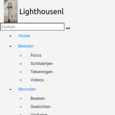
Naar
de
inhoud
springen
Home
Beelden
Fotos
Schilderijen
Tekeningen
Videos
Woorden
Boeken
Gedichten
Verhalen