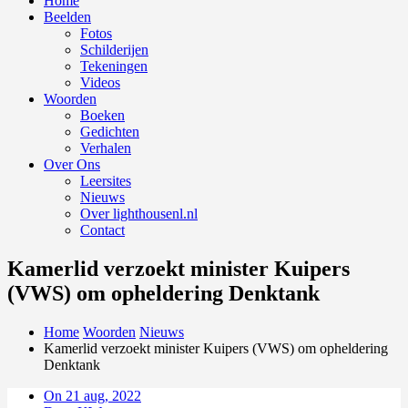
Home
Beelden
Fotos
Schilderijen
Tekeningen
Videos
Woorden
Boeken
Gedichten
Verhalen
Over Ons
Leersites
Nieuws
Over lighthousenl.nl
Contact
Kamerlid verzoekt minister Kuipers
(VWS) om opheldering Denktank
Home
Woorden
Nieuws
Kamerlid verzoekt minister Kuipers (VWS) om opheldering
Denktank
On 21 aug, 2022