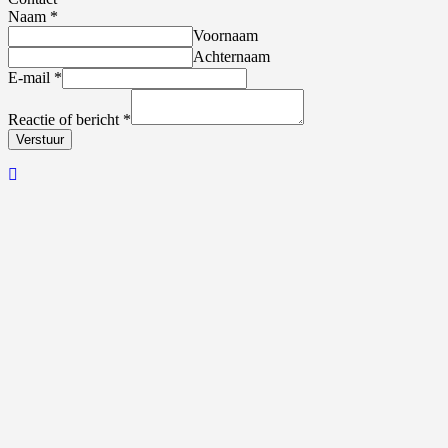
Naam
*
Voornaam
Achternaam
E-mail
*
Reactie of bericht
*
Verstuur