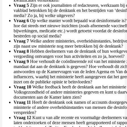
kwalificaties verstrekken?
Vraag 5
Zijn er ook journalisten of redacteuren, werkzaam bij 
vakblad betrokken bij de denktank en het bestrijden van ‘desinf
media? Zo ja, bij welke uitgevers?
Vraag 6
Op welke manier wordt bepaald wat desinformatie is
hoe dat steeds met nieuwe inzichten (zoals afnemende vaccineffe
bijwerkingen, medicatie etc.) wordt getoetst voordat de desinfo
bestreden op social media?
Vraag 7
Welke andere ministeries, overheidsinstanties, bedrijve
zijn naast uw ministerie nog meer betrokken bij de denktank?
Vraag 8
Hebben deelnemers van de denktank of hun werkgeve
vergoeding ontvangen voor hun activiteiten en zo ja, hoeveel?
Vraag 9
Hoe verhoudt de coördinerende rol van het ministerie z
mandaat dat aan de denktank is gegeven? Hoe verhoudt dit zich
antwoorden op de Kamervragen van de leden Agema en Van de
influencers, waarbij het ministerie heeft aangegeven dat het gee
inzet om de publieke opinie te beïnvloeden?
Vraag 10
Welke feedback heeft de denktank aan het ministerie
Volksgezondheid of andere ministeries gegeven en kunt u daarv
documenten aan de Kamer laten zien?
Vraag 11
Heeft de denktank ook namen of accounts doorgege
ministerie of andere overheidsinstanties van mensen die desinf
verspreiden?
Vraag 12
Kunt u van alle recente en voormalige deelnemers v
laten onderzoeken of deze mensen heeft gerapporteerd of rappor