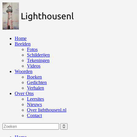
Naar
de
inhoud
springen
Home
Beelden
Fotos
Schilderijen
Tekeningen
Videos
Woorden
Boeken
Gedichten
Verhalen
Over Ons
Leersites
Nieuws
Over lighthousenl.nl
Contact