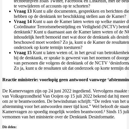
techbedrijven zoals Twitter, Facebook en LinkedIn, met de bed
te verwijderen of accounts op te schorten?
Vraag 13
Kunt u alle documenten, gesprekken en berichten die
hebben op de denktank ter beschikking stellen aan de Kamer?
Vraag 14
Kunt u aan de Kamer laten weten op welke manier d
Coördinator Terrorismebestrijding en Veiligheid (NCTV) betrok
denktank? Kunt u daarnaast aan de Kamer laten weten of de 
inhoudelijk heeft bemoeid met wat door de denktank als desinf
beschouwd moet worden? Zo ja, kunt u de Kamer de resultaten 
onderzoek op korte termijn toesturen?
Vraag 15
Kunt u laten weten of, in het geval van betrokkenh
bij de denktank, er sprake is geweest van het noemen of door
van personen die volgens de denktank of de NCTV ‘desinforma
Zo ja, kunt u de resultaten uit dat onderzoek op korte termijn
Reactie ministerie: voorlopig geen antwoord vanwege ‘afstemmin
De Kamervragen zijn op 24 juni 2022 ingediend. Vervolgens maakte st
van Volksgezondheid Van Ooijen op 15 juli 2022 bekend dat hij meer 
om ze te beantwoorden. De bewindsman schrijft: “De reden van het uit
afstemming voor het antwoorden meer tijd kost.” Wel belooft de staats
Kamervragen zo spoedig mogelijk worden beantwoord.
²
Sinds 15 juli
vernomen van het ministerie over de Denktank Desinformatie.
Dit delen: