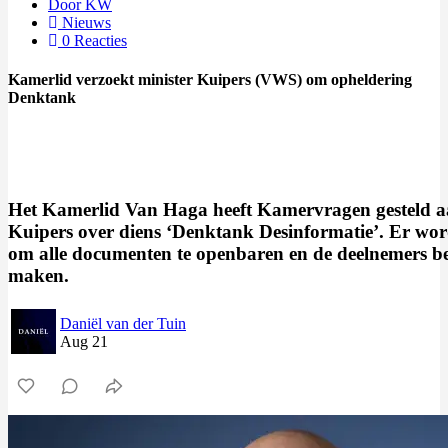
Door KW
Nieuws
0 Reacties
Kamerlid verzoekt minister Kuipers (VWS) om opheldering
Denktank
Het Kamerlid Van Haga heeft Kamervragen gesteld a
Kuipers over diens ‘Denktank Desinformatie’. Er wor
om alle documenten te openbaren en de deelnemers b
maken.
Daniël van der Tuin
Aug 21