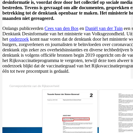
desinformatie is, voordat deze door het collectief op sociale medi
bestreden. Tevens is gevraagd om alle documenten, gesprekken e
betrekking tot de denktank openbaar te maken. Het ministerie he
maanden niet gereageerd.
Onlangs publiceerden
Cees van den Bos
en
Daniël van der Tuin
een s
Denktank Desinformatie van het ministerie van Volksgezondheid. Uit
het
onderzoek
komt naar voren dat de denktank door het ministerie w
burgers, zorgverleners en journalisten te beïnvloeden over coronavacc
denktank zijn zeker zes overheidsinstanties en diverse techbedrijven 
denktank is volgens officiële bronnen begin 2019 opgericht om de va
het Rijksvaccinatieprogramma te vergroten, terwijl deze toen alweer t
onderzoek blijkt dat de vaccinatiegraad van het Rijksvaccinatieprogra
één tot twee procentpunt is gedaald.