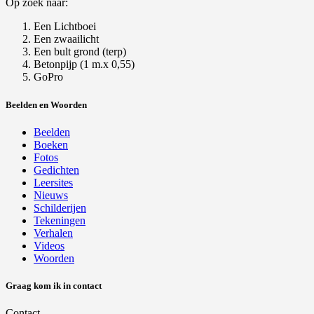
Op zoek naar:
Een Lichtboei
Een zwaailicht
Een bult grond (terp)
Betonpijp (1 m.x 0,55)
GoPro
Beelden en Woorden
Beelden
Boeken
Fotos
Gedichten
Leersites
Nieuws
Schilderijen
Tekeningen
Verhalen
Videos
Woorden
Graag kom ik in contact
Contact