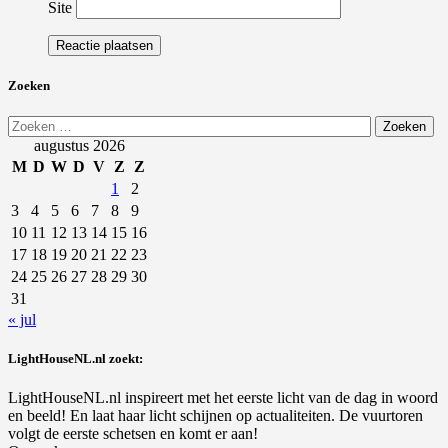
Site
Zoeken
Zoeken
naar:
augustus 2026
M
D
W
D
V
Z
Z
1
2
3
4
5
6
7
8
9
10
11
12
13
14
15
16
17
18
19
20
21
22
23
24
25
26
27
28
29
30
31
« jul
LightHouseNL.nl zoekt:
LightHouseNL.nl inspireert met het eerste licht van de dag in woord
en beeld! En laat haar licht schijnen op actualiteiten. De vuurtoren
volgt de eerste schetsen en komt er aan!