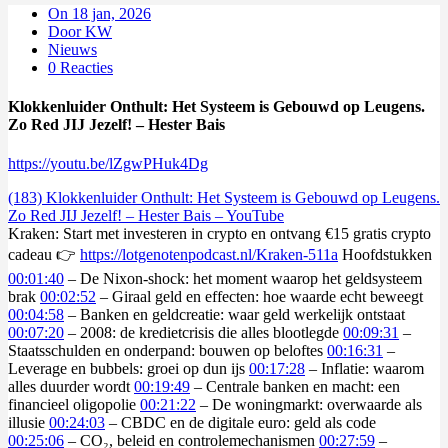
On 18 jan, 2026
Door KW
Nieuws
0 Reacties
Klokkenluider Onthult: Het Systeem is Gebouwd op Leugens.
Zo Red JIJ Jezelf! – Hester Bais
https://youtu.be/lZgwPHuk4Dg
(183) Klokkenluider Onthult: Het Systeem is Gebouwd op Leugens.
Zo Red JIJ Jezelf! – Hester Bais – YouTube
Kraken: Start met investeren in crypto en ontvang €15 gratis crypto
cadeau 👉
https://lotgenotenpodcast.nl/Kraken-511a
Hoofdstukken
00:01:40
– De Nixon-shock: het moment waarop het geldsysteem
brak
00:02:52
– Giraal geld en effecten: hoe waarde echt beweegt
00:04:58
– Banken en geldcreatie: waar geld werkelijk ontstaat
00:07:20
– 2008: de kredietcrisis die alles blootlegde
00:09:31
–
Staatsschulden en onderpand: bouwen op beloftes
00:16:31
–
Leverage en bubbels: groei op dun ijs
00:17:28
– Inflatie: waarom
alles duurder wordt
00:19:49
– Centrale banken en macht: een
financieel oligopolie
00:21:22
– De woningmarkt: overwaarde als
illusie
00:24:03
– CBDC en de digitale euro: geld als code
00:25:06
– CO₂, beleid en controlemechanismen
00:27:59
–