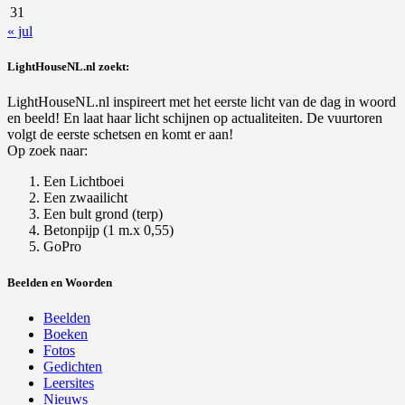
31
« jul
LightHouseNL.nl zoekt:
LightHouseNL.nl inspireert met het eerste licht van de dag in woord
en beeld! En laat haar licht schijnen op actualiteiten. De vuurtoren
volgt de eerste schetsen en komt er aan!
Op zoek naar:
Een Lichtboei
Een zwaailicht
Een bult grond (terp)
Betonpijp (1 m.x 0,55)
GoPro
Beelden en Woorden
Beelden
Boeken
Fotos
Gedichten
Leersites
Nieuws