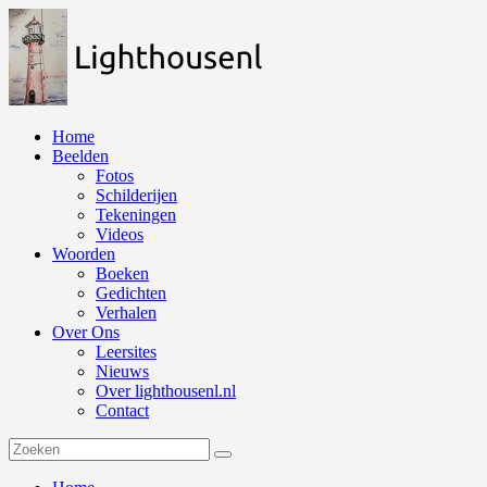
Naar
de
inhoud
springen
Home
Beelden
Fotos
Schilderijen
Tekeningen
Videos
Woorden
Boeken
Gedichten
Verhalen
Over Ons
Leersites
Nieuws
Over lighthousenl.nl
Contact