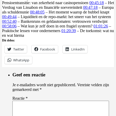
Pensioentransitie: van zekerheid naar casinopensioen
00:45:18
– Het
Verdrag van Lissabon en financiële soevereiniteit
00:47:18
– Europa
als schuldenunie
00:48:05
– Het moment waarop de bubbel knapt
00:49:44
– Liquiditeit en de repo-markt: het smeer van het systeem
00:52:40
– Bankenruns en geldautomaten: vertrouwen verdwijnt
00:58:06
– Wat kun je zelf doen in een fragiel systeem?
01:01:26
–
Praktische lessen voor ondernemers
01:20:39
– De toekomst: wat nu
en wat hierna
Dit delen:
Twitter
Facebook
LinkedIn
WhatsApp
Geef een reactie
Je e-mailadres wordt niet gepubliceerd.
Vereiste velden zijn
gemarkeerd met
*
Reactie
*