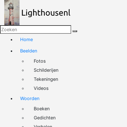
Naar
de
inhoud
springen
Home
Beelden
Fotos
Schilderijen
Tekeningen
Videos
Woorden
Boeken
Gedichten
Verhalen