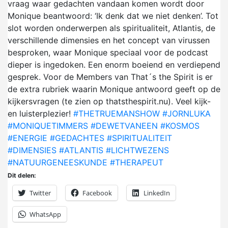
vraag waar gedachten vandaan komen wordt door
Monique beantwoord: ‘Ik denk dat we niet denken’. Tot
slot worden onderwerpen als spiritualiteit, Atlantis, de
verschillende dimensies en het concept van virussen
besproken, waar Monique speciaal voor de podcast
dieper is ingedoken. Een enorm boeiend en verdiepend
gesprek. Voor de Members van That´s the Spirit is er
de extra rubriek waarin Monique antwoord geeft op de
kijkersvragen (te zien op thatsthespirit.nu). Veel kijk-
en luisterplezier!
#THETRUEMANSHOW
#JORNLUKA
#MONIQUETIMMERS
#DEWETVANEEN
#KOSMOS
#ENERGIE
#GEDACHTES
#SPIRITUALITEIT
#DIMENSIES
#ATLANTIS
#LICHTWEZENS
#NATUURGENEESKUNDE
#THERAPEUT
Dit delen:
Twitter
Facebook
LinkedIn
WhatsApp