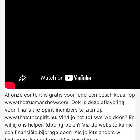
Al onze content is gratis voor iedereen beschikbaar op
www.thetruemanshow.com. Ook is deze aflevering
voor That’s the Spirit members te zien op
www.thatsthespirit.nu. Vind je het tof wat we doen? En
wil jij ons helpen (door)groeien? Via de website kan je
een financiële bijdrage doen. Als je iets anders wil
bijdragen, kan dat ook. Mail ons dan op