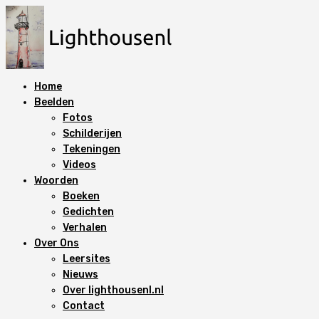
N
a
a
r
d
Home
e
Beelden
i
Fotos
n
Schilderijen
h
Tekeningen
o
Videos
u
Woorden
d
Boeken
s
Gedichten
p
Verhalen
r
Over Ons
i
Leersites
n
Nieuws
g
Over lighthousenl.nl
e
Contact
n