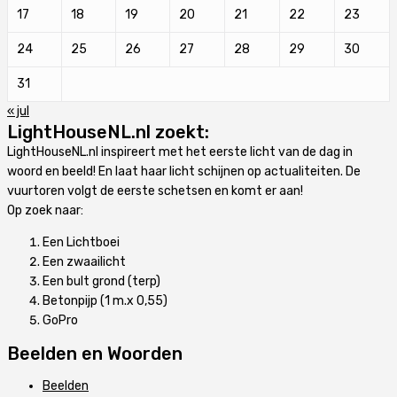
17
18
19
20
21
22
23
24
25
26
27
28
29
30
31
« jul
LightHouseNL.nl zoekt:
LightHouseNL.nl inspireert met het eerste licht van de dag in
woord en beeld! En laat haar licht schijnen op actualiteiten. De
vuurtoren volgt de eerste schetsen en komt er aan!
Op zoek naar:
Een Lichtboei
Een zwaailicht
Een bult grond (terp)
Betonpijp (1 m.x 0,55)
GoPro
Beelden en Woorden
Beelden