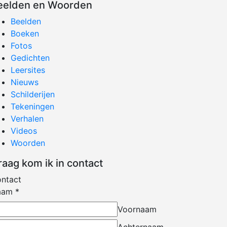
eelden en Woorden
Beelden
Boeken
Fotos
Gedichten
Leersites
Nieuws
Schilderijen
Tekeningen
Verhalen
Videos
Woorden
raag kom ik in contact
ntact
aam
*
Voornaam