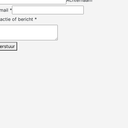
Achternaam
mail
*
actie of bericht
*
erstuur