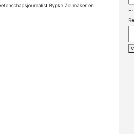
etenschapsjournalist Rypke Zeilmaker en
E-
Re
V