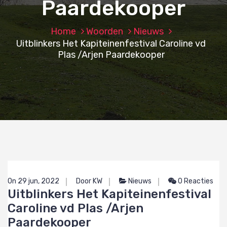
Paardekooper
Home
Woorden
Nieuws
Uitblinkers Het Kapiteinenfestival Caroline vd
Plas /Arjen Paardekooper
On 29 jun, 2022
Door KW
Nieuws
0 Reacties
Uitblinkers Het Kapiteinenfestival
Caroline vd Plas /Arjen
Paardekooper