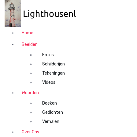
N
a
a
r
d
Home
e
i
Beelden
n
Fotos
h
o
Schilderijen
u
Tekeningen
d
Videos
s
p
Woorden
r
Boeken
i
n
Gedichten
g
Verhalen
e
n
Over Ons