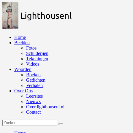
Naar
de
inhoud
springen
Home
Beelden
Fotos
Schilderijen
Tekeningen
Videos
Woorden
Boeken
Gedichten
Verhalen
Over Ons
Leersites
Nieuws
Over lighthousenl.nl
Contact