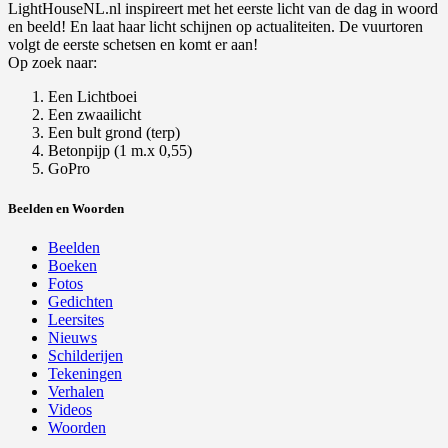
LightHouseNL.nl inspireert met het eerste licht van de dag in woord
en beeld! En laat haar licht schijnen op actualiteiten. De vuurtoren
volgt de eerste schetsen en komt er aan!
Op zoek naar:
Een Lichtboei
Een zwaailicht
Een bult grond (terp)
Betonpijp (1 m.x 0,55)
GoPro
Beelden en Woorden
Beelden
Boeken
Fotos
Gedichten
Leersites
Nieuws
Schilderijen
Tekeningen
Verhalen
Videos
Woorden