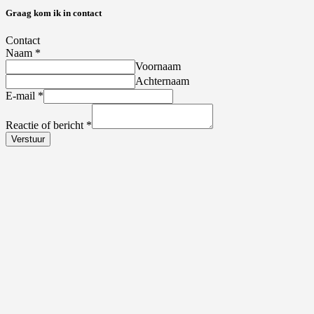
Graag kom ik in contact
Contact
Naam
*
Voornaam
Achternaam
E-mail
*
Reactie of bericht
*
Verstuur