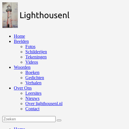
Naar
de
inhoud
springen
Home
Beelden
Fotos
Schilderijen
Tekeningen
Videos
Woorden
Boeken
Gedichten
Verhalen
Over Ons
Leersites
Nieuws
Over lighthousenl.nl
Contact