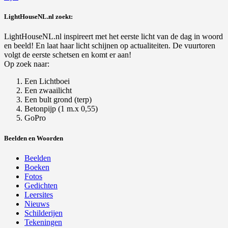
LightHouseNL.nl zoekt:
LightHouseNL.nl inspireert met het eerste licht van de dag in woord
en beeld! En laat haar licht schijnen op actualiteiten. De vuurtoren
volgt de eerste schetsen en komt er aan!
Op zoek naar:
Een Lichtboei
Een zwaailicht
Een bult grond (terp)
Betonpijp (1 m.x 0,55)
GoPro
Beelden en Woorden
Beelden
Boeken
Fotos
Gedichten
Leersites
Nieuws
Schilderijen
Tekeningen