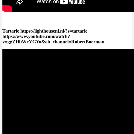
Tartarie https://lighthousenl.nl/?s=tartarie
https://www.youtube.com/watch?
v=ggZHbWcYGYo&ab_channel=RobertBoerman