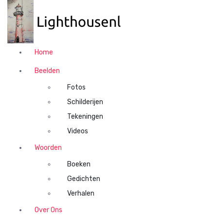
N
a
a
r
d
Home
e
i
Beelden
n
Fotos
h
o
Schilderijen
u
Tekeningen
d
Videos
s
p
Woorden
r
Boeken
i
n
Gedichten
g
Verhalen
e
n
Over Ons