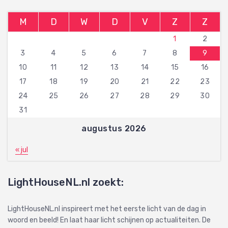
M
D
W
D
V
Z
Z
1
2
3
4
5
6
7
8
9
10
11
12
13
14
15
16
17
18
19
20
21
22
23
24
25
26
27
28
29
30
31
augustus 2026
« jul
LightHouseNL.nl zoekt:
LightHouseNL.nl inspireert met het eerste licht van de dag in
woord en beeld! En laat haar licht schijnen op actualiteiten. De