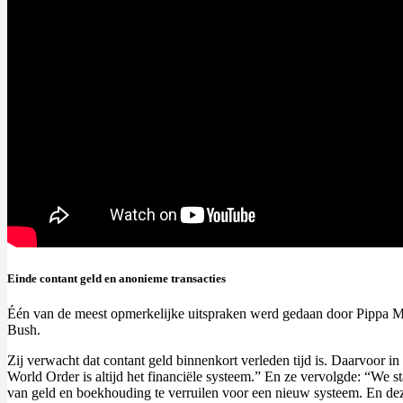
Einde contant geld en anonieme transacties
Één van de meest opmerkelijke uitspraken werd gedaan door Pippa M
Bush.
Zij verwacht dat contant geld binnenkort verleden tijd is. Daarvoor in
World Order is altijd het financiële systeem.” En ze vervolgde: “We st
van geld en boekhouding te verruilen voor een nieuw systeem. En deze