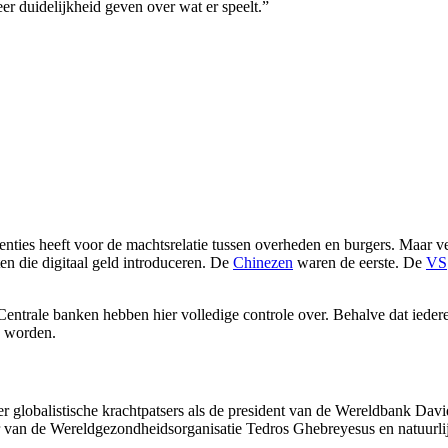
eer duidelijkheid geven over wat er speelt.”
uenties heeft voor de machtsrelatie tussen overheden en burgers. Maar ver
en die digitaal geld introduceren. De
Chinezen
waren de eerste. De
VS
trale banken hebben hier volledige controle over. Behalve dat iedere t
n worden.
obalistische krachtpatsers als de president van de Wereldbank David M
ur van de Wereldgezondheidsorganisatie Tedros Ghebreyesus en natuur