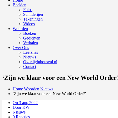
Home
Beelden
Fotos
Schilderijen
Tekeningen
Videos
Woorden
Boeken
Gedichten
Verhalen
Over Ons
Leersites
Nieuws
Over lighthousenl.nl
Contact
‘Zijn we klaar voor een New World Order
Home
Woorden
Nieuws
‘Zijn we klaar voor een New World Order?’
On 3 apr, 2022
Door KW
Nieuws
0 Reacties