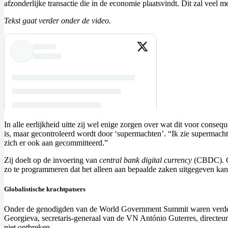
afzonderlijke transactie die in de economie plaatsvindt. Dit zal veel m
Tekst gaat verder onder de video.
In alle eerlijkheid uitte zij wel enige zorgen over wat dit voor conseq
is, maar gecontroleerd wordt door ‘supermachten’. “Ik zie supermacht
zich er ook aan gecommitteerd.”
Zij doelt op de invoering van
central bank digital currency
(CBDC). Cen
zo te programmeren dat het alleen aan bepaalde zaken uitgegeven ka
Globalistische krachtpatsers
Onder de genodigden van de World Government Summit waren verder gl
Georgieva, secretaris-generaal van de VN António Guterres, directe
niet ontbreken.