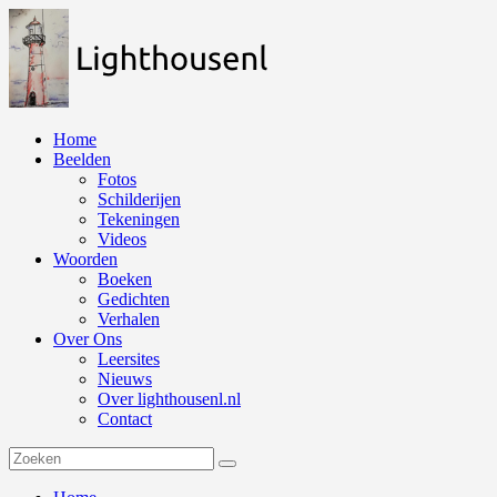
Naar
de
inhoud
springen
Home
Beelden
Fotos
Schilderijen
Tekeningen
Videos
Woorden
Boeken
Gedichten
Verhalen
Over Ons
Leersites
Nieuws
Over lighthousenl.nl
Contact