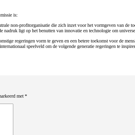
issie is:
le non-profitorganisatie die zich inzet voor het vormgeven van de to
de nadruk ligt op het benutten van innovatie en technologie om univers
komstige regeringen vorm te geven en een betere toekomst voor de men
ernationaal speelveld om de volgende generatie regeringen te inspire
emarkeerd met
*