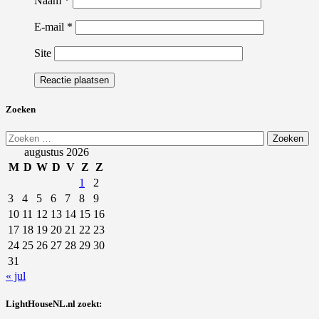
Naam
*
E-mail
*
Site
Zoeken
Zoeken
naar:
augustus 2026
M
D
W
D
V
Z
Z
1
2
3
4
5
6
7
8
9
10
11
12
13
14
15
16
17
18
19
20
21
22
23
24
25
26
27
28
29
30
31
« jul
LightHouseNL.nl zoekt: