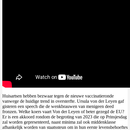
Huisartsen hebben bezwaar tegen de nieuwe vaccinatieronde
vanwege de huidige trend in oversterfte. Ursula von der Leyen gaf
gisteren een speech die de wenkbrauwen van menigeen deed
fronzen. Welke koers vaart Von der Leyen of beter gezegd de EU?
Er is een akkoord rondom de begroting van 2023 die op Prinsjesdag
zal worden gepresenteerd, naast minima zal ook middenklasse
afhankelijk worden van staatssteun om in hun eerste levensbehoeftes