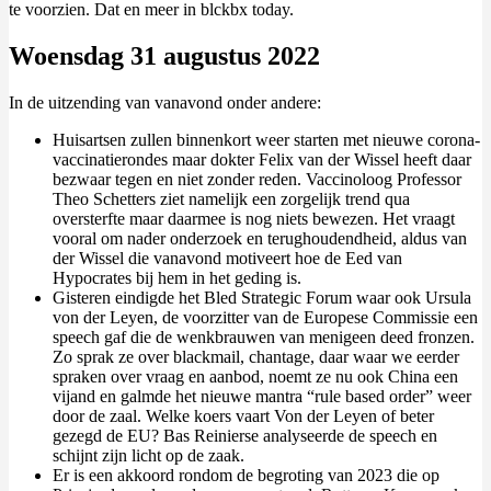
te voorzien. Dat en meer in blckbx today.
Woensdag 31 augustus 2022
In de uitzending van vanavond onder andere:
Huisartsen zullen binnenkort weer starten met nieuwe corona-
vaccinatierondes maar dokter Felix van der Wissel heeft daar
bezwaar tegen en niet zonder reden. Vaccinoloog Professor
Theo Schetters ziet namelijk een zorgelijk trend qua
oversterfte maar daarmee is nog niets bewezen. Het vraagt
vooral om nader onderzoek en terughoudendheid, aldus van
der Wissel die vanavond motiveert hoe de Eed van
Hypocrates bij hem in het geding is.
Gisteren eindigde het Bled Strategic Forum waar ook Ursula
von der Leyen, de voorzitter van de Europese Commissie een
speech gaf die de wenkbrauwen van menigeen deed fronzen.
Zo sprak ze over blackmail, chantage, daar waar we eerder
spraken over vraag en aanbod, noemt ze nu ook China een
vijand en galmde het nieuwe mantra “rule based order” weer
door de zaal. Welke koers vaart Von der Leyen of beter
gezegd de EU? Bas Reinierse analyseerde de speech en
schijnt zijn licht op de zaak.
Er is een akkoord rondom de begroting van 2023 die op