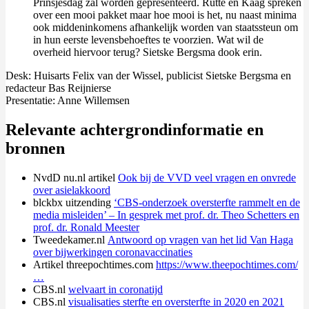
Prinsjesdag zal worden gepresenteerd. Rutte en Kaag spreken
over een mooi pakket maar hoe mooi is het, nu naast minima
ook middeninkomens afhankelijk worden van staatssteun om
in hun eerste levensbehoeftes te voorzien. Wat wil de
overheid hiervoor terug? Sietske Bergsma dook erin.
Desk: Huisarts Felix van der Wissel, publicist Sietske Bergsma en
redacteur Bas Reijnierse
Presentatie: Anne Willemsen
Relevante achtergrondinformatie en
bronnen
NvdD nu.nl artikel
Ook bij de VVD veel vragen en onvrede
over asielakkoord
blckbx uitzending
‘CBS-onderzoek oversterfte rammelt en de
media misleiden’ – In gesprek met prof. dr. Theo Schetters en
prof. dr. Ronald Meester
Tweedekamer.nl
Antwoord op vragen van het lid Van Haga
over bijwerkingen coronavaccinaties
Artikel threepochtimes.com
https://www.theepochtimes.com/
…
CBS.nl
welvaart in coronatijd
CBS.nl
visualisaties sterfte en oversterfte in 2020 en 2021