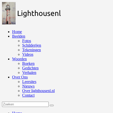
Naar
de
inhoud
springen
Home
Beelden
Fotos
Schilderijen
Tekeningen
Videos
Woorden
Boeken
Gedichten
Verhalen
Over Ons
Leersites
Nieuws
Over lighthousenl.nl
Contact