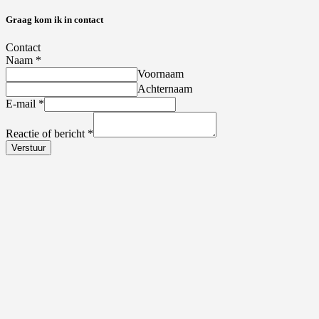
Graag kom ik in contact
Contact
Naam
*
Voornaam
Achternaam
E-mail
*
Reactie of bericht
*
Verstuur