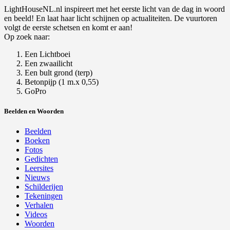
LightHouseNL.nl inspireert met het eerste licht van de dag in woord
en beeld! En laat haar licht schijnen op actualiteiten. De vuurtoren
volgt de eerste schetsen en komt er aan!
Op zoek naar:
Een Lichtboei
Een zwaailicht
Een bult grond (terp)
Betonpijp (1 m.x 0,55)
GoPro
Beelden en Woorden
Beelden
Boeken
Fotos
Gedichten
Leersites
Nieuws
Schilderijen
Tekeningen
Verhalen
Videos
Woorden