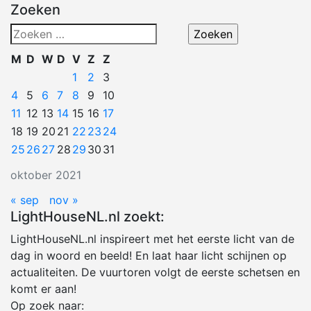
Zoeken
Zoeken
naar:
M
D
W
D
V
Z
Z
1
2
3
4
5
6
7
8
9
10
11
12
13
14
15
16
17
18
19
20
21
22
23
24
25
26
27
28
29
30
31
oktober 2021
« sep
nov »
LightHouseNL.nl zoekt:
LightHouseNL.nl inspireert met het eerste licht van de
dag in woord en beeld! En laat haar licht schijnen op
actualiteiten. De vuurtoren volgt de eerste schetsen en
komt er aan!
Op zoek naar: