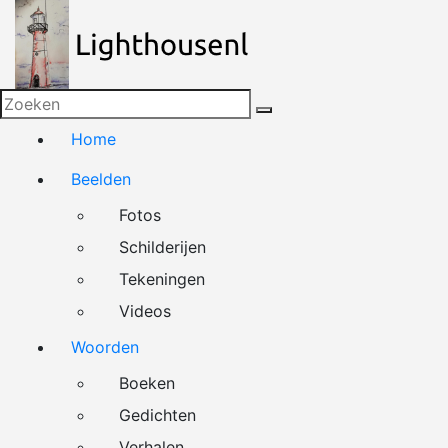
Naar
de
inhoud
springen
Home
Beelden
Fotos
Schilderijen
Tekeningen
Videos
Woorden
Boeken
Gedichten
Verhalen