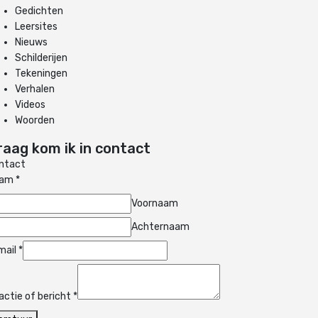
Gedichten
Leersites
Nieuws
Schilderijen
Tekeningen
Verhalen
Videos
Woorden
raag kom ik in contact
ntact
aam
*
Voornaam
Achternaam
mail
*
actie of bericht
*