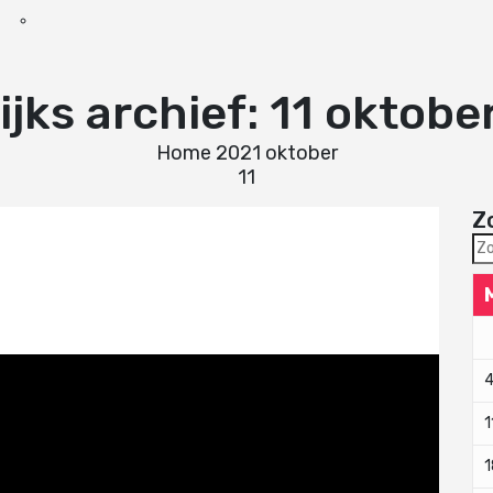
ijks archief: 11 oktobe
Home
2021
oktober
11
Z
Zo
naa
1
1