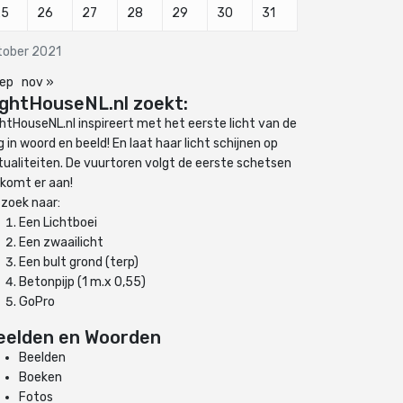
25
26
27
28
29
30
31
tober 2021
sep
nov »
ightHouseNL.nl zoekt:
ghtHouseNL.nl inspireert met het eerste licht van de
 in woord en beeld! En laat haar licht schijnen op
tualiteiten. De vuurtoren volgt de eerste schetsen
 komt er aan!
 zoek naar:
Een Lichtboei
Een zwaailicht
Een bult grond (terp)
Betonpijp (1 m.x 0,55)
GoPro
eelden en Woorden
Beelden
Boeken
Fotos