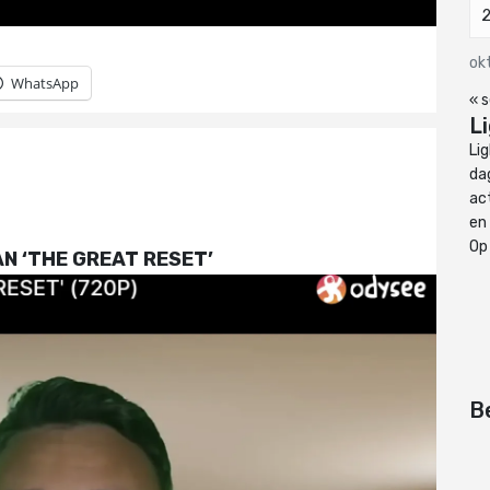
ok
WhatsApp
« 
L
Li
dag
ac
en
Op
N ‘THE GREAT RESET’
B