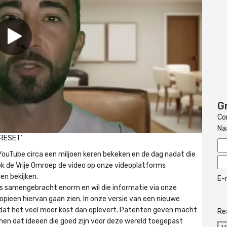
G
Co
N
RESET’
 YouTube circa een miljoen keren bekeken en de dag nadat die
ok de Vrije Omroep de video op onze videoplatforms
en bekijken.
E-
 is samengebracht enorm en wil die informatie via onze
kopieen hiervan gaan zien. In onze versie van een nieuwe
dat het veel meer kost dan oplevert. Patenten geven macht
Re
en dat ideeen die goed zijn voor deze wereld toegepast